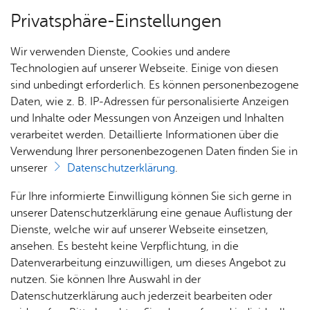
Privatsphäre-Einstellungen
Menü
Wir verwenden Dienste, Cookies und andere
Hoch­was­ser
Technologien auf unserer Webseite. Einige von diesen
sind unbedingt erforderlich. Es können personenbezogene
Daten, wie z. B. IP-Adressen für personalisierte Anzeigen
und Inhalte oder Messungen von Anzeigen und Inhalten
Über­sicht Bür­ger & Stadt
Vor­le­sen
verarbeitet werden. Detaillierte Informationen über die
Verwendung Ihrer personenbezogenen Daten finden Sie in
Hoch­was­ser­ri­si­ko­ma­nage­
unserer
Datenschutzerklärung
.
ment Fried­richs­ha­fen
Rat­
Nach­
Jobs
Pla­
Ge­
Für Ihre informierte Einwilligung können Sie sich gerne in
haus &
rich­
nen,
sund­
Stel­
unserer Datenschutzerklärung eine genaue Auflistung der
Bür­
ten,
Bauen
heit &
len­an­
Dienste, welche wir auf unserer Webseite einsetzen,
ger­
Vi­de­os
& Um­
So­zia­
ge­bo­te
ansehen. Es besteht keine Verpflichtung, in die
In­for­mie­ren (Orts­spe­zi­fisch):
ser­vice
& Bil­
welt
les
Datenverarbeitung einzuwilligen, um dieses Angebot zu
Aus­bil­
der
Rat­
Geo­
Kli­ni­
nutzen. Sie können Ihre Auswahl in der
dung &
Informieren Sie sich schon vor einem Hochwasserereignis
häu­ser
Me­di­
da­ten
kum
Datenschutzerklärung auch jederzeit bearbeiten oder
Stu­di­
mithilfe der Hochwassergefahrenkarten, ob Sie in einem