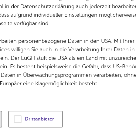
Potz­blitz!
Städ­ti­sche B
 in der Datenschutzerklärung auch jederzeit bearbeite
Ver­ga­ben
Kin­der­be­treu­ung
dass aufgrund individueller Einstellungen möglicherweise
eratung steht Ihnen das
Team des Kulturbüros
eite verfügbar sind.
Schu­len
Die Stadt
Aktuelle Nachrichten und Downloads
Of­fe­ne Kin­der- & Ju­gend­ar­beit
Zah­len, Daten
arbeiten personenbezogene Daten in den USA. Mit Ihrer 
Bi­blio­the­ken
Se­hens­wür­dig
ices willigen Sie auch in die Verarbeitung Ihrer Daten 
Fort- & Wei­ter­bil­dung
Zep­pe­lin
 ein. Der EuGH stuft die USA als ein Land mit unzurei
Mu­sik­schu­le
Ort­schaf­ten
in. Es besteht beispielsweise die Gefahr, dass US-Beh
­vice
Stadt­ar­chiv &
Stadt­tei­le & Q
Daten in Überwachungsprogrammen verarbeiten, ohne 
Bo­den­see­bi­blio­thek
Für Hun­de­hal­
Europäer eine Klagemöglichkeit besteht.
g
Di­gi­ta­li­sie­rung
er­kauf
Drittanbieter
­scher und schrift­li­cher Ver­kauf