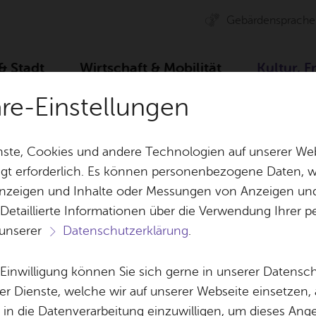
Ge­bär­den­spra­che
 & Stadt
Wirt­schaft & Mo­bi­li­tät
Kul­tur, F
äre-Einstellungen
r­bü­ro
Ser­vice
ste, Cookies und andere Technologien auf unserer Web
gt erforderlich. Es können personenbezogene Daten, wi
 Anzeigen und Inhalte oder Messungen von Anzeigen un
& Bil­der
Jobs
Pla­nen, Bau
 Detaillierte Informationen über die Verwendung Ihre
Stel­len­an­ge­bo­te
Geo­da­ten & 
 unserer
Datenschutzerklärung
.
Aus­bil­dung & Stu­di­um
Bau­stel­len & 
Vor­le­sen
Be­ne­fits
Um­welt & Kli
e Einwilligung können Sie sich gerne in unserer Datensc
Ser­vice
Bauen, Sa­nie­r
er Dienste, welche wir auf unserer Webseite einsetzen,
Bil­dung & Be­treu­ung
Stadt­pla­nung
, in die Datenverarbeitung einzuwilligen, um dieses Ang