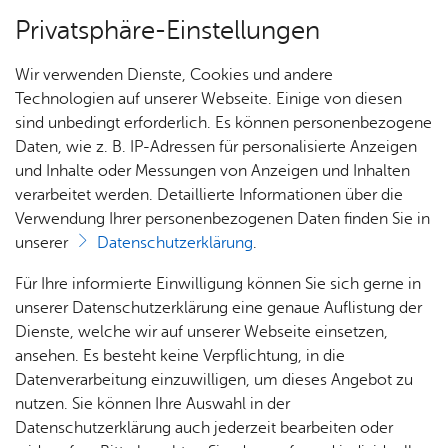
Privatsphäre-Einstellungen
Menü
Wir verwenden Dienste, Cookies und andere
Bil­dung & Be­treu­ung
Technologien auf unserer Webseite. Einige von diesen
sind unbedingt erforderlich. Es können personenbezogene
Daten, wie z. B. IP-Adressen für personalisierte Anzeigen
und Inhalte oder Messungen von Anzeigen und Inhalten
Über­sicht Bür­ger & Stadt
Vor­le­sen
verarbeitet werden. Detaillierte Informationen über die
Verwendung Ihrer personenbezogenen Daten finden Sie in
Bi­blio­the­ken
unserer
Datenschutzerklärung
.
Rat­
Nach­
Jobs
Pla­
Ge­
Für Ihre informierte Einwilligung können Sie sich gerne in
Ein riesiges Angebot von Medien für jedes Alter
haus &
rich­
nen,
sund­
Stel­
unserer Datenschutzerklärung eine genaue Auflistung der
und für jeden Geschmack – entdecken Sie die
Bür­
ten,
Bauen
heit &
len­an­
Dienste, welche wir auf unserer Webseite einsetzen,
Vielfalt vom Buch bis zu eBook und Datenbanken
ger­
Vi­de­os
& Um­
So­zia­
ge­bo­te
ansehen. Es besteht keine Verpflichtung, in die
in den Bibliotheken und Büchereien im ganzen
ser­vice
& Bil­
welt
les
Datenverarbeitung einzuwilligen, um dieses Angebot zu
Aus­bil­
der
Stadtgebiet
Rat­
Geo­
Kli­ni­
nutzen. Sie können Ihre Auswahl in der
dung &
häu­ser
Me­di­
da­ten
kum
Datenschutzerklärung auch jederzeit bearbeiten oder
Stu­di­