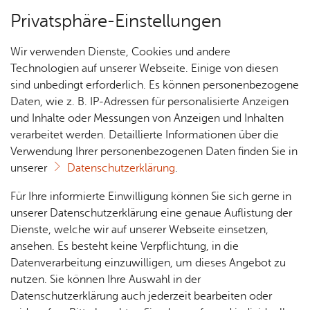
Privatsphäre-Einstellungen
Menü
Wir verwenden Dienste, Cookies und andere
Pla­nen
Technologien auf unserer Webseite. Einige von diesen
sind unbedingt erforderlich. Es können personenbezogene
Daten, wie z. B. IP-Adressen für personalisierte Anzeigen
und Inhalte oder Messungen von Anzeigen und Inhalten
Über­sicht Bür­ger & Stadt
Vor­le­sen
verarbeitet werden. Detaillierte Informationen über die
Verwendung Ihrer personenbezogenen Daten finden Sie in
Echt nach­hal­tig
unserer
Datenschutzerklärung
.
Rat­
Nach­
Jobs
Pla­
Ge­
Für Ihre informierte Einwilligung können Sie sich gerne in
Friedrichshafen ist seit 2015 Fairtrade Town. Mit
haus &
rich­
nen,
sund­
Stel­
unserer Datenschutzerklärung eine genaue Auflistung der
Kreativität, Inspiration und Motivation werden
Bür­
ten,
Bauen
heit &
len­an­
Dienste, welche wir auf unserer Webseite einsetzen,
neue Wege gesucht, Alltagsroutinen verlassen
ger­
Vi­de­os
& Um­
So­zia­
ge­bo­te
ansehen. Es besteht keine Verpflichtung, in die
und neue Ideen kreiert, um im Einklang mit der
ser­vice
& Bil­
welt
les
Datenverarbeitung einzuwilligen, um dieses Angebot zu
Aus­bil­
der
Natur zu leben. Nachhaltigkeit kann hier am
Rat­
Geo­
Kli­ni­
nutzen. Sie können Ihre Auswahl in der
dung &
Bodensee, einem der sensibelsten Öko-Systeme
häu­ser
Me­di­
da­ten
kum
Datenschutzerklärung auch jederzeit bearbeiten oder
Stu­di­