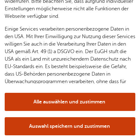
Europas, viele verschiedene Facetten haben.
& Orts­
en­in­
& 3D-
widerrufen. Bitte beachten Sie, dass aufgrund individueller
um
Ärzte &
ver­
for­ma­
Stadt­
Einstellungen möglicherweise nicht alle Funktionen der
Apo­
Be­ne­
wal­
tio­nen
mo­dell
Webseite verfügbar sind.
the­ken
fits
tun­gen
Öf­
Bau­
Fa­mi­lie
Einige Services verarbeiten personenbezogene Daten in
Ämter
fent­li­
stel­len
& Kin­
den USA. Mit Ihrer Einwilligung zur Nutzung dieser Services
Bil­
A–Z
che
& Um­
der
willigen Sie auch in die Verarbeitung Ihrer Daten in den
dung
Be­
lei­tun­
Diens
USA gemäß Art. 49 (1) a DSGVO ein. Der EuGH stuft die
Gäs­te­kar­te
Se­nio­
& Be­
kannt­
gen
t­leis­
USA als ein Land mit unzureichendem Datenschutz nach
ren
treu­
ma­
tun­gen
Um­
EU-Standards ein. Es besteht beispielsweise die Gefahr,
ung
Woh­
chun­
A–Z
welt &
dass US-Behörden personenbezogene Daten in
nen
gen
Potz­
Kli­ma­
Überwachungsprogrammen verarbeiten, ohne dass für
For­
blitz!
Bar­rie­
Bil­der,
schutz
Europäerinnen und Europäer eine Klagemöglichkeit
mu­la­re
re­frei
Vi­de­os
besteht.
Kin­der­
Bauen,
Sat­
Alle auswählen und zustimmen
leben
& TV
be­
Sa­nie­
zun­
Details
treu­
Pfle­ge
Pres­se
ren &
gen
ung
& Un­
Im­mo­
För­
Auswahl speichern und zustimmen
ter­stüt­
bi­li­en
Schu­
Notwendig
Drittanbieter
der­
Aus­
zung
len
Stadt­
pro­
schrei­