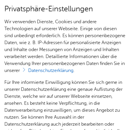
Privatsphäre-Einstellungen
Menü
Wir verwenden Dienste, Cookies und andere
Bür­ger & Stadt
Technologien auf unserer Webseite. Einige von diesen
sind unbedingt erforderlich. Es können personenbezogene
Daten, wie z. B. IP-Adressen für personalisierte Anzeigen
Zep­pe­lin-Stif­tung
und Inhalte oder Messungen von Anzeigen und Inhalten
Über­sicht Bür­ger & Stadt
verarbeitet werden. Detaillierte Informationen über die
Mehr er­fah­ren
Verwendung Ihrer personenbezogenen Daten finden Sie in
unserer
Datenschutzerklärung
.
Rat­
Nach­
Jobs
Pla­
Ge­
Für Ihre informierte Einwilligung können Sie sich gerne in
haus &
rich­
nen,
sund­
Stel­
unserer Datenschutzerklärung eine genaue Auflistung der
Bür­
ten,
Bauen
heit &
len­an­
Dienste, welche wir auf unserer Webseite einsetzen,
ger­
Vi­de­os
& Um­
So­zia­
ge­bo­te
ansehen. Es besteht keine Verpflichtung, in die
ser­vice
& Bil­
welt
les
Datenverarbeitung einzuwilligen, um dieses Angebot zu
Aus­bil­
der
Rat­
Geo­
Kli­ni­
nutzen. Sie können Ihre Auswahl in der
dung &
Man muss nur wol­len und daran glau­ben,
häu­ser
Me­di­
da­ten
kum
Datenschutzerklärung auch jederzeit bearbeiten oder
Stu­di­