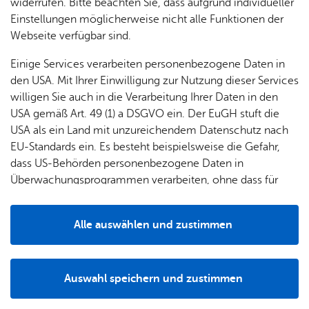
dann wird es ge­lin­gen.
& Orts­
en­in­
& 3D-
widerrufen. Bitte beachten Sie, dass aufgrund individueller
um
Ärzte &
ver­
for­ma­
Stadt­
Einstellungen möglicherweise nicht alle Funktionen der
Apo­
Fer­di­nand Graf von Zep­pe­lin (1838–1917)
Be­ne­
wal­
tio­nen
mo­dell
Webseite verfügbar sind.
the­ken
fits
tun­gen
Öf­
Bau­
Fa­mi­lie
Einige Services verarbeiten personenbezogene Daten in
Ämter
fent­li­
stel­len
& Kin­
den USA. Mit Ihrer Einwilligung zur Nutzung dieser Services
Bil­
A–Z
che
& Um­
der
willigen Sie auch in die Verarbeitung Ihrer Daten in den
dung
Be­
lei­tun­
Diens
USA gemäß Art. 49 (1) a DSGVO ein. Der EuGH stuft die
Se­nio­
& Be­
kannt­
gen
t­leis­
USA als ein Land mit unzureichendem Datenschutz nach
ren
treu­
ma­
tun­gen
Um­
EU-Standards ein. Es besteht beispielsweise die Gefahr,
ung
Woh­
chun­
Ein­rich­tun­gen
A–Z
welt &
dass US-Behörden personenbezogene Daten in
nen
gen
Potz­
Kli­ma­
Überwachungsprogrammen verarbeiten, ohne dass für
For­
blitz!
Bar­rie­
Bil­der,
schutz
Europäerinnen und Europäer eine Klagemöglichkeit
mu­la­re
re­frei
Vi­de­os
besteht.
Kin­der­
Bauen,
Sat­
Alle auswählen und zustimmen
leben
& TV
be­
Sa­nie­
zun­
Details
treu­
Pfle­ge
Pres­se
ren &
gen
ung
& Un­
Im­mo­
För­
Auswahl speichern und zustimmen
ter­stüt­
bi­li­en
Schu­
Notwendig
Drittanbieter
der­
Aus­
zung
len
Stadt­
pro­
schrei­