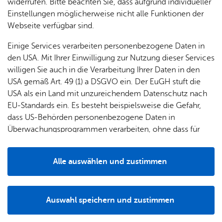
& Orts­
en­in­
& 3D-
widerrufen. Bitte beachten Sie, dass aufgrund individueller
um
Ärzte &
ver­
for­ma­
Stadt­
Einstellungen möglicherweise nicht alle Funktionen der
Apo­
Be­ne­
wal­
tio­nen
mo­dell
Webseite verfügbar sind.
the­ken
fits
tun­gen
Öf­
Bau­
Fa­mi­lie
Einige Services verarbeiten personenbezogene Daten in
Ämter
fent­li­
stel­len
& Kin­
den USA. Mit Ihrer Einwilligung zur Nutzung dieser Services
Bil­
A–Z
che
& Um­
der
willigen Sie auch in die Verarbeitung Ihrer Daten in den
dung
Be­
lei­tun­
Diens
USA gemäß Art. 49 (1) a DSGVO ein. Der EuGH stuft die
Se­nio­
& Be­
kannt­
gen
t­leis­
USA als ein Land mit unzureichendem Datenschutz nach
ren
treu­
ma­
tun­gen
Um­
EU-Standards ein. Es besteht beispielsweise die Gefahr,
ung
Woh­
Simon Blüm­cke, Ober­bür­ger­meis­ter der Stadt Fried­richs­ha­fen
chun­
A–Z
welt &
dass US-Behörden personenbezogene Daten in
nen
gen
Potz­
Kli­ma­
Überwachungsprogrammen verarbeiten, ohne dass für
For­
Der Oberbürgermeister leitet die gesamte Stadtverwaltung
blitz!
Bar­rie­
Bil­der,
schutz
Europäerinnen und Europäer eine Klagemöglichkeit
mu­la­re
sowie als Teilbereich das Dezernat I. In seiner Funktion ist
re­frei
Vi­de­os
besteht.
Kin­der­
Bauen,
Sat­
er zudem Vorsitzender des
Gemeinderats
sowie
Alle auswählen und zustimmen
leben
& TV
be­
Sa­nie­
zun­
Repräsentant und gesetzlicher Vertreter der Stadt
Details
treu­
Pfle­ge
Pres­se
ren &
gen
Friedrichshafen und der
Zeppelin-Stiftung
.
ung
& Un­
Im­mo­
För­
Auswahl speichern und zustimmen
ter­stüt­
bi­li­en
Hochauflösendes Bildmaterial für publizistische und nicht-
Schu­
Notwendig
Drittanbieter
der­
Aus­
zung
kommerzielle Zwecke finden Sie in unserem
len
Stadt­
pro­
schrei­