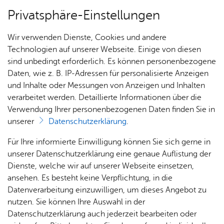
Privatsphäre-Einstellungen
Menü
Wir verwenden Dienste, Cookies und andere
Po­li­tik & Fi­nan­zen
Technologien auf unserer Webseite. Einige von diesen
sind unbedingt erforderlich. Es können personenbezogene
Daten, wie z. B. IP-Adressen für personalisierte Anzeigen
und Inhalte oder Messungen von Anzeigen und Inhalten
Über­sicht Bür­ger & Stadt
Vor­le­sen
verarbeitet werden. Detaillierte Informationen über die
Verwendung Ihrer personenbezogenen Daten finden Sie in
Ober­bür­ger­meis­ter
unserer
Datenschutzerklärung
.
Rat­
Nach­
Jobs
Pla­
Ge­
Für Ihre informierte Einwilligung können Sie sich gerne in
Am 29. September 2024 wurde Simon Blümcke
haus &
rich­
nen,
sund­
Stel­
unserer Datenschutzerklärung eine genaue Auflistung der
zum Oberbürgermeister gewählt. Er hat sein Amt
Bür­
ten,
Bauen
heit &
len­an­
Dienste, welche wir auf unserer Webseite einsetzen,
in Friedrichshafen zum 1. Dezember 2024
ger­
Vi­de­os
& Um­
So­zia­
ge­bo­te
ansehen. Es besteht keine Verpflichtung, in die
ser­vice
& Bil­
angetreten.
welt
les
Datenverarbeitung einzuwilligen, um dieses Angebot zu
Aus­bil­
der
Rat­
Geo­
Kli­ni­
nutzen. Sie können Ihre Auswahl in der
dung &
häu­ser
Me­di­
da­ten
kum
Datenschutzerklärung auch jederzeit bearbeiten oder
Stu­di­