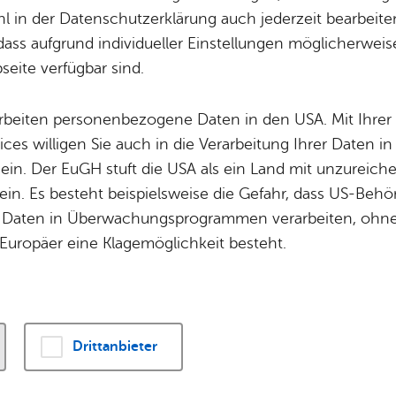
Potz­blitz!
Städ­ti­sche B
 in der Datenschutzerklärung auch jederzeit bearbeite
n sicheren Job mit Zukunft erlernen und die Stad
Ver­ga­ben
Kin­der­be­treu­ung
dass aufgrund individueller Einstellungen möglicherweise
ass dich von den
vielfältigen Ausbildungsang
eite verfügbar sind.
Schu­len
Die Stadt
ch jetzt auf eine der
offenen Ausbildungsstelle
Of­fe­ne Kin­der- & Ju­gend­ar­beit
Zah­len, Daten
arbeiten personenbezogene Daten in den USA. Mit Ihrer 
Bi­blio­the­ken
Se­hens­wür­dig
ices willigen Sie auch in die Verarbeitung Ihrer Daten 
Fort- & Wei­ter­bil­dung
Zep­pe­lin
 ein. Der EuGH stuft die USA als ein Land mit unzurei
Mu­sik­schu­le
Ort­schaf­ten
in. Es besteht beispielsweise die Gefahr, dass US-Beh
Stadt­ar­chiv &
Stadt­tei­le & Q
Daten in Überwachungsprogrammen verarbeiten, ohne 
Bo­den­see­bi­blio­thek
Für Hun­de­hal­
Europäer eine Klagemöglichkeit besteht.
Di­gi­ta­li­sie­rung
Drittanbieter