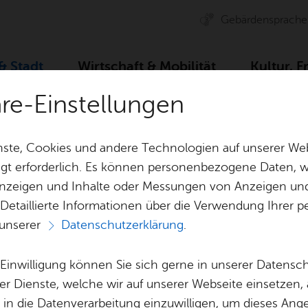
Ge­bär­den­spra­che
 & Stadt
Wirt­schaft & Mo­bi­li­tät
Kul­tur, F
äre-Einstellungen
bil­dung & Stu­di­um
ste, Cookies und andere Technologien auf unserer Web
gt erforderlich. Es können personenbezogene Daten, wi
 Anzeigen und Inhalte oder Messungen von Anzeigen un
& Bil­der
Jobs
Pla­nen, Bau
 Detaillierte Informationen über die Verwendung Ihre
Stel­len­an­ge­bo­te
Geo­da­ten & 
 unserer
Datenschutzerklärung
.
Aus­bil­dung & Stu­di­um
Bau­stel­len & 
s­bil­dung & Stu­di
Be­ne­fits
Um­welt & Kli
e Einwilligung können Sie sich gerne in unserer Datensc
Bauen, Sa­nie­r
er Dienste, welche wir auf unserer Webseite einsetzen,
Bil­dung & Be­treu­ung
Stadt­pla­nung
, in die Datenverarbeitung einzuwilligen, um dieses Ang