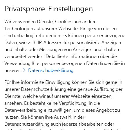
Privatsphäre-Einstellungen
Menü
Wir verwenden Dienste, Cookies und andere
Bür­ger & Stadt
Technologien auf unserer Webseite. Einige von diesen
sind unbedingt erforderlich. Es können personenbezogene
Daten, wie z. B. IP-Adressen für personalisierte Anzeigen
und Inhalte oder Messungen von Anzeigen und Inhalten
Über­sicht Bür­ger & Stadt
Vor­le­sen
verarbeitet werden. Detaillierte Informationen über die
Verwendung Ihrer personenbezogenen Daten finden Sie in
Po­li­tik & Fi­nan­zen
unserer
Datenschutzerklärung
.
Rat­
Nach­
Jobs
Pla­
Ge­
Für Ihre informierte Einwilligung können Sie sich gerne in
Wie ist die Stadtverwaltung Friedrichshafen
haus &
rich­
nen,
sund­
Stel­
unserer Datenschutzerklärung eine genaue Auflistung der
organisiert? Wo erledige ich was? Wer ist mein
Bür­
ten,
Bauen
heit &
len­an­
Dienste, welche wir auf unserer Webseite einsetzen,
Ansprechpartner? Hier finden Sie alle
ger­
Vi­de­os
& Um­
So­zia­
ge­bo­te
ansehen. Es besteht keine Verpflichtung, in die
Informationen rund um Verwaltung und Politik.
ser­vice
& Bil­
welt
les
Datenverarbeitung einzuwilligen, um dieses Angebot zu
Aus­bil­
der
Rat­
Geo­
Kli­ni­
nutzen. Sie können Ihre Auswahl in der
dung &
häu­ser
Me­di­
da­ten
kum
Datenschutzerklärung auch jederzeit bearbeiten oder
Stu­di­