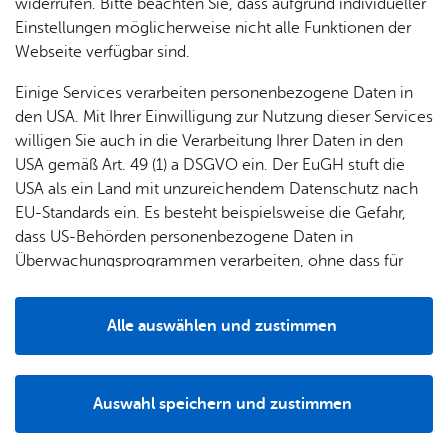
& Orts­
en­in­
& 3D-
widerrufen. Bitte beachten Sie, dass aufgrund individueller
um
Ärzte &
ver­
for­ma­
Stadt­
Einstellungen möglicherweise nicht alle Funktionen der
Apo­
Be­ne­
wal­
tio­nen
mo­dell
Webseite verfügbar sind.
the­ken
fits
tun­gen
Öf­
Bau­
Fa­mi­lie
Land­tags­wah­len am 8. März 2026
Ak­tu­e
Einige Services verarbeiten personenbezogene Daten in
Ämter
fent­li­
stel­len
& Kin­
den USA. Mit Ihrer Einwilligung zur Nutzung dieser Services
Bil­
A–Z
che
& Um­
der
willigen Sie auch in die Verarbeitung Ihrer Daten in den
dung
Be­
lei­tun­
Diens
USA gemäß Art. 49 (1) a DSGVO ein. Der EuGH stuft die
Se­nio­
& Be­
kannt­
gen
t­leis­
USA als ein Land mit unzureichendem Datenschutz nach
ren
treu­
ma­
tun­gen
Um­
EU-Standards ein. Es besteht beispielsweise die Gefahr,
ung
Woh­
chun­
A–Z
welt &
dass US-Behörden personenbezogene Daten in
nen
gen
Potz­
Kli­ma­
Überwachungsprogrammen verarbeiten, ohne dass für
For­
blitz!
Bar­rie­
Bil­der,
schutz
Europäerinnen und Europäer eine Klagemöglichkeit
mu­la­re
re­frei
Vi­de­os
besteht.
Kin­der­
Bauen,
Sat­
Alle auswählen und zustimmen
leben
& TV
be­
Sa­nie­
zun­
Details
treu­
Pfle­ge
Pres­se
ren &
gen
ung
& Un­
Akt
Im­mo­
Wahlergebnisse
För­
Auswahl speichern und zustimmen
ter­stüt­
bi­li­en
de
Schu­
Notwendig
Drittanbieter
der­
Aus­
Landtagswahl 2026
zung
len
de
Stadt­
pro­
schrei­