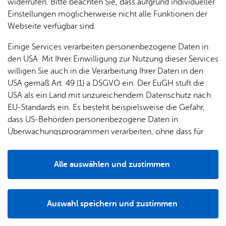
& Orts­
en­in­
& 3D-
widerrufen. Bitte beachten Sie, dass aufgrund individueller
um
Ärzte &
ver­
for­ma­
Stadt­
Einstellungen möglicherweise nicht alle Funktionen der
Apo­
Be­ne­
wal­
tio­nen
mo­dell
Webseite verfügbar sind.
the­ken
fits
tun­gen
Öf­
Bau­
Fa­mi­lie
Einige Services verarbeiten personenbezogene Daten in
Ämter
fent­li­
stel­len
& Kin­
den USA. Mit Ihrer Einwilligung zur Nutzung dieser Services
Bil­
A–Z
che
& Um­
der
willigen Sie auch in die Verarbeitung Ihrer Daten in den
dung
Be­
lei­tun­
Diens
USA gemäß Art. 49 (1) a DSGVO ein. Der EuGH stuft die
Se­nio­
& Be­
kannt­
gen
t­leis­
USA als ein Land mit unzureichendem Datenschutz nach
ren
treu­
ma­
tun­gen
Um­
EU-Standards ein. Es besteht beispielsweise die Gefahr,
ung
Woh­
Grünräume steigern nicht nur die Attraktivität der Stadt,
chun­
A–Z
welt &
dass US-Behörden personenbezogene Daten in
nen
bieten Raum für Erholung und Freizeitaktivitäten, sondern
gen
Potz­
Kli­ma­
Überwachungsprogrammen verarbeiten, ohne dass für
For­
verbessern auch Klima und Luftqualität und erhöhen damit
blitz!
Bar­rie­
Bil­der,
schutz
Europäerinnen und Europäer eine Klagemöglichkeit
mu­la­re
die Lebensqualität der Bürgerinnen und Bürger.
re­frei
Vi­de­os
besteht.
Kin­der­
Bauen,
Sat­
Gleichzeitig bieten städtische Grünräume Lebensraum für
Alle auswählen und zustimmen
leben
& TV
be­
Sa­nie­
zun­
viele Tier- und Pflanzenarten und besitzen einen hohen
Details
treu­
Pfle­ge
Pres­se
ren &
gen
Stellenwert für den Biotopverbund, also der Verknüpfung
ung
& Un­
Im­mo­
einzelner Lebensräume.
För­
Auswahl speichern und zustimmen
ter­stüt­
bi­li­en
Schu­
Notwendig
Drittanbieter
der­
Aus­
zung
Weiterführende Links:
len
Stadt­
pro­
schrei­