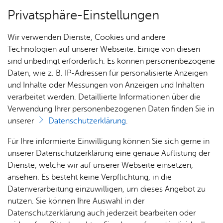
Privatsphäre-Einstellungen
Menü
Wir verwenden Dienste, Cookies und andere
Um­welt & Kli­ma­schutz
Technologien auf unserer Webseite. Einige von diesen
sind unbedingt erforderlich. Es können personenbezogene
Daten, wie z. B. IP-Adressen für personalisierte Anzeigen
und Inhalte oder Messungen von Anzeigen und Inhalten
Über­sicht Bür­ger & Stadt
Vor­le­sen
verarbeitet werden. Detaillierte Informationen über die
Verwendung Ihrer personenbezogenen Daten finden Sie in
Stadt­grün
unserer
Datenschutzerklärung
.
Rat­
Nach­
Jobs
Pla­
Ge­
Für Ihre informierte Einwilligung können Sie sich gerne in
Die Begrünung der Stadt ist eine wichtige
haus &
rich­
nen,
sund­
Stel­
unserer Datenschutzerklärung eine genaue Auflistung der
kommunale Aufgabe, mit hoher gesellschaftlicher
Bür­
ten,
Bauen
heit &
len­an­
Dienste, welche wir auf unserer Webseite einsetzen,
und auch ökologischer Bedeutung.
ger­
Vi­de­os
& Um­
So­zia­
ge­bo­te
ansehen. Es besteht keine Verpflichtung, in die
ser­vice
& Bil­
welt
les
Datenverarbeitung einzuwilligen, um dieses Angebot zu
Aus­bil­
der
Rat­
Geo­
Kli­ni­
nutzen. Sie können Ihre Auswahl in der
dung &
häu­ser
Me­di­
da­ten
kum
Datenschutzerklärung auch jederzeit bearbeiten oder
Stu­di­