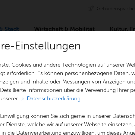
Ge­bär­den­spra­che
 & Stadt
Wirt­schaft & Mo­bi­li­tät
Kul­tur, F
äre-Einstellungen
 Um­welt
Um­welt & Kli­ma­schutz
Ver­an­stal­tun­g
ste, Cookies und andere Technologien auf unserer Web
gt erforderlich. Es können personenbezogene Daten, wi
 Anzeigen und Inhalte oder Messungen von Anzeigen un
& Bil­der
Jobs
Pla­nen, Bau
 Detaillierte Informationen über die Verwendung Ihre
Stel­len­an­ge­bo­te
Geo­da­ten & 
 unserer
Datenschutzerklärung
.
Veranstaltungen
Aus­bil­dung & Stu­di­um
Bau­stel­len & 
Be­ne­fits
Um­welt & Kli
e Einwilligung können Sie sich gerne in unserer Datensc
Bauen, Sa­nie­r
er Dienste, welche wir auf unserer Webseite einsetzen,
Bil­dung & Be­treu­ung
Stadt­pla­nung
, in die Datenverarbeitung einzuwilligen, um dieses Ang
e Termine zum Thema „Umwelt, Natur & Nachhhal