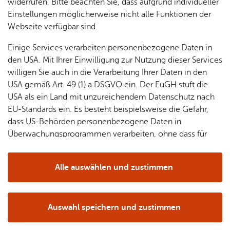
& Orts­
en­in­
& 3D-
widerrufen. Bitte beachten Sie, dass aufgrund individueller
um
Ärzte &
ver­
for­ma­
Stadt­
Einstellungen möglicherweise nicht alle Funktionen der
Apo­
Be­ne­
wal­
tio­nen
mo­dell
Webseite verfügbar sind.
the­ken
fits
tun­gen
Öf­
Bau­
Fa­mi­lie
Bäder & Well­ness
Einige Services verarbeiten personenbezogene Daten in
Ämter
fent­li­
stel­len
& Kin­
den USA. Mit Ihrer Einwilligung zur Nutzung dieser Services
Bil­
A–Z
che
& Um­
der
willigen Sie auch in die Verarbeitung Ihrer Daten in den
dung
Be­
lei­tun­
Diens
USA gemäß Art. 49 (1) a DSGVO ein. Der EuGH stuft die
Se­nio­
& Be­
kannt­
gen
t­leis­
USA als ein Land mit unzureichendem Datenschutz nach
ren
treu­
ma­
tun­gen
Um­
EU-Standards ein. Es besteht beispielsweise die Gefahr,
ung
Woh­
chun­
A–Z
welt &
dass US-Behörden personenbezogene Daten in
nen
gen
Potz­
Kli­ma­
Überwachungsprogrammen verarbeiten, ohne dass für
For­
blitz!
Bar­rie­
Bil­der,
schutz
Europäerinnen und Europäer eine Klagemöglichkeit
mu­la­re
re­frei
Vi­de­os
besteht.
Kin­der­
Bauen,
Sat­
Alle auswählen und zustimmen
leben
& TV
be­
Sa­nie­
zun­
Details
treu­
Pfle­ge
Pres­se
ren &
gen
ung
& Un­
Im­mo­
För­
Auswahl speichern und zustimmen
ter­stüt­
bi­li­en
Schu­
Schwimmen, Yoga &
Notwendig
Drittanbieter
der­
Aus­
zung
len
Stadt­
Wellness
pro­
schrei­