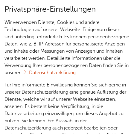
Privatsphäre-Einstellungen
Menü
Wir verwenden Dienste, Cookies und andere
Natur & Aktiv
Technologien auf unserer Webseite. Einige von diesen
sind unbedingt erforderlich. Es können personenbezogene
Daten, wie z. B. IP-Adressen für personalisierte Anzeigen
und Inhalte oder Messungen von Anzeigen und Inhalten
Über­sicht Bür­ger & Stadt
Vor­le­sen
verarbeitet werden. Detaillierte Informationen über die
Verwendung Ihrer personenbezogenen Daten finden Sie in
Sport & Out­door
unserer
Datenschutzerklärung
.
Rat­
Nach­
Jobs
Pla­
Ge­
Für Ihre informierte Einwilligung können Sie sich gerne in
Friedrichshafen sportlich und aktiv entdecken –
haus &
rich­
nen,
sund­
Stel­
unserer Datenschutzerklärung eine genaue Auflistung der
unsere Stadt bietet Gästen und Einheimische
Bür­
ten,
Bauen
heit &
len­an­
Dienste, welche wir auf unserer Webseite einsetzen,
interessante Aktivitäten an Land, zu Wasser und
ger­
Vi­de­os
& Um­
So­zia­
ge­bo­te
ansehen. Es besteht keine Verpflichtung, in die
ser­vice
& Bil­
in der Luft.
welt
les
Datenverarbeitung einzuwilligen, um dieses Angebot zu
Aus­bil­
der
Rat­
Geo­
Kli­ni­
nutzen. Sie können Ihre Auswahl in der
dung &
häu­ser
Me­di­
da­ten
kum
Datenschutzerklärung auch jederzeit bearbeiten oder
Stu­di­