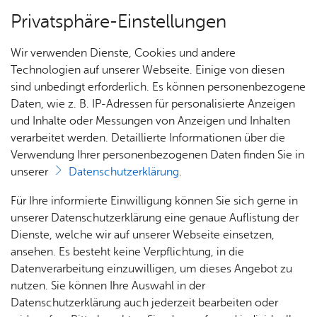
Privatsphäre-Einstellungen
Menü
Wir verwenden Dienste, Cookies und andere
Start­sei­te
Technologien auf unserer Webseite. Einige von diesen
sind unbedingt erforderlich. Es können personenbezogene
Daten, wie z. B. IP-Adressen für personalisierte Anzeigen
und Inhalte oder Messungen von Anzeigen und Inhalten
Über­sicht Bür­ger & Stadt
Vor­le­sen
verarbeitet werden. Detaillierte Informationen über die
Verwendung Ihrer personenbezogenen Daten finden Sie in
News­let­ter
unserer
Datenschutzerklärung
.
Rat­
Nach­
Jobs
Pla­
Ge­
Für Ihre informierte Einwilligung können Sie sich gerne in
Abonnieren Sie unseren Newsletter – und Sie
haus &
rich­
nen,
sund­
Stel­
unserer Datenschutzerklärung eine genaue Auflistung der
sind jederzeit auf dem Laufenden!
Bür­
ten,
Bauen
heit &
len­an­
Dienste, welche wir auf unserer Webseite einsetzen,
ger­
Vi­de­os
& Um­
So­zia­
ge­bo­te
ansehen. Es besteht keine Verpflichtung, in die
ser­vice
& Bil­
welt
les
Datenverarbeitung einzuwilligen, um dieses Angebot zu
Aus­bil­
der
Rat­
Geo­
Kli­ni­
nutzen. Sie können Ihre Auswahl in der
dung &
News­let­ter Stadt Fried­richs­ha­fen
häu­ser
Me­di­
da­ten
kum
Datenschutzerklärung auch jederzeit bearbeiten oder
Stu­di­