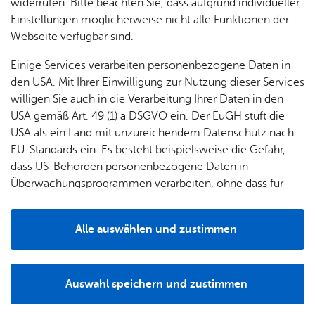
& Orts­
en­in­
& 3D-
widerrufen. Bitte beachten Sie, dass aufgrund individueller
um
Ärzte &
Kul­tur in Fried­richs­ha­fen – Gut in­for­miert mit
ver­
for­ma­
Stadt­
Einstellungen möglicherweise nicht alle Funktionen der
Apo­
Be­ne­
dem Kul­tur­bü­ro-News­let­ter
wal­
tio­nen
mo­dell
Webseite verfügbar sind.
the­ken
fits
tun­gen
Öf­
Bau­
Fa­mi­lie
Einige Services verarbeiten personenbezogene Daten in
Tou­ris­mus in Fried­richs­ha­fen – Ak­tu­el­le News
Ämter
fent­li­
stel­len
& Kin­
den USA. Mit Ihrer Einwilligung zur Nutzung dieser Services
zu jeder Jah­res­zeit!
Bil­
A–Z
che
& Um­
der
willigen Sie auch in die Verarbeitung Ihrer Daten in den
dung
Be­
lei­tun­
Diens
USA gemäß Art. 49 (1) a DSGVO ein. Der EuGH stuft die
Se­nio­
& Be­
kannt­
gen
t­leis­
USA als ein Land mit unzureichendem Datenschutz nach
ren
treu­
ma­
tun­gen
Um­
EU-Standards ein. Es besteht beispielsweise die Gefahr,
ung
Woh­
chun­
A–Z
welt &
dass US-Behörden personenbezogene Daten in
nen
gen
Potz­
Kli­ma­
Überwachungsprogrammen verarbeiten, ohne dass für
For­
blitz!
Bar­rie­
Bil­der,
schutz
Europäerinnen und Europäer eine Klagemöglichkeit
mu­la­re
re­frei
Vi­de­os
besteht.
Kin­der­
Bauen,
Sat­
Alle auswählen und zustimmen
leben
& TV
be­
Sa­nie­
zun­
Ihr Kon­takt zu uns
Details
treu­
Pfle­ge
Pres­se
ren &
gen
Stadt Fried­richs­ha­fen
ung
& Un­
Im­mo­
För­
Auswahl speichern und zustimmen
Ade­nau­er­platz 1
ter­stüt­
bi­li­en
Schu­
Notwendig
Drittanbieter
der­
Aus­
88045 Fried­richs­ha­fen
zung
len
Stadt­
pro­
schrei­