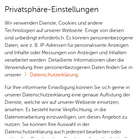
Privatsphäre-Einstellungen
Menü
Wir verwenden Dienste, Cookies und andere
Fried­richs­ha­fen
Start­sei­te
Technologien auf unserer Webseite. Einige von diesen
sind unbedingt erforderlich. Es können personenbezogene
ent­de­cken
Daten, wie z. B. IP-Adressen für personalisierte Anzeigen
In­spi­rie­rend &
Ver­an­stal­tungs­tipps
und Inhalte oder Messungen von Anzeigen und Inhalten
Über­sicht Bür­ger & Stadt
Füh­run­gen
verarbeitet werden. Detaillierte Informationen über die
Fried­richs­ha­fen
ge­nüss­lich
Über­blick
Verwendung Ihrer personenbezogenen Daten finden Sie in
unserer
Datenschutzerklärung
.
ver­träumt
Kul­tur & Ku­li­na­rik
Rat­
Nach­
Jobs
Pla­
Ge­
Für Ihre informierte Einwilligung können Sie sich gerne in
haus &
rich­
nen,
sund­
Stel­
unserer Datenschutzerklärung eine genaue Auflistung der
Un­ter­künf­te
Bür­
ten,
Bauen
heit &
len­an­
Dienste, welche wir auf unserer Webseite einsetzen,
ger­
Vi­de­os
& Um­
So­zia­
ge­bo­te
ansehen. Es besteht keine Verpflichtung, in die
ser­vice
& Bil­
welt
les
Datenverarbeitung einzuwilligen, um dieses Angebot zu
Aus­bil­
der
Rat­
Geo­
Kli­ni­
nutzen. Sie können Ihre Auswahl in der
dung &
häu­ser
Me­di­
da­ten
kum
Datenschutzerklärung auch jederzeit bearbeiten oder
Stu­di­