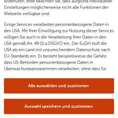
& Orts­
en­in­
& 3D-
widerrufen. Bitte beachten Sie, dass aufgrund individueller
um
Ärzte &
ver­
for­ma­
Stadt­
Einstellungen möglicherweise nicht alle Funktionen der
Un­ter­künf­te
Apo­
Be­ne­
wal­
tio­nen
mo­dell
Webseite verfügbar sind.
the­ken
fits
tun­gen
Öf­
Bau­
Fa­mi­lie
Einige Services verarbeiten personenbezogene Daten in
Ämter
fent­li­
stel­len
& Kin­
den USA. Mit Ihrer Einwilligung zur Nutzung dieser Services
Un­ter­kunft bu­chen
Bil­
A–Z
che
& Um­
der
willigen Sie auch in die Verarbeitung Ihrer Daten in den
dung
Be­
lei­tun­
Anreise
Diens
USA gemäß Art. 49 (1) a DSGVO ein. Der EuGH stuft die
Se­nio­
& Be­
kannt­
gen
t­leis­
USA als ein Land mit unzureichendem Datenschutz nach
ren
treu­
ma­
tun­gen
Um­
EU-Standards ein. Es besteht beispielsweise die Gefahr,
ung
Woh­
chun­
A–Z
welt &
dass US-Behörden personenbezogene Daten in
Abreise
nen
gen
Potz­
Kli­ma­
Überwachungsprogrammen verarbeiten, ohne dass für
For­
blitz!
Bar­rie­
Bil­der,
schutz
Europäerinnen und Europäer eine Klagemöglichkeit
mu­la­re
re­frei
Vi­de­os
besteht.
Kin­der­
Bauen,
Sat­
Alle auswählen und zustimmen
leben
& TV
be­
Sa­nie­
Personen
zun­
Details
treu­
Pfle­ge
Pres­se
ren &
gen
Weiter
ung
& Un­
Im­mo­
För­
Auswahl speichern und zustimmen
ter­stüt­
bi­li­en
Schu­
Notwendig
Drittanbieter
der­
Aus­
zung
len
Stadt­
pro­
schrei­