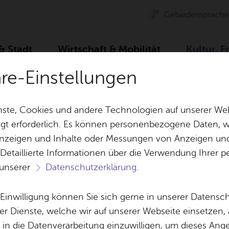
Ge­bär­den­spra­che
 & Stadt
Wirt­schaft & Mo­bi­li­tät
Kul­tur, F
äre-Einstellungen
ste, Cookies und andere Technologien auf unserer Web
gt erforderlich. Es können personenbezogene Daten, wi
 Anzeigen und Inhalte oder Messungen von Anzeigen un
& Bil­der
Jobs
Pla­nen, Bau
 Detaillierte Informationen über die Verwendung Ihre
Stel­len­an­ge­bo­te
Geo­da­ten & 
 unserer
Datenschutzerklärung
.
Aus­bil­dung & Stu­di­um
Bau­stel­len & 
Be­ne­fits
Um­welt & Kli
e Einwilligung können Sie sich gerne in unserer Datensc
r­an­stal­tun­gen prä­g
Bauen, Sa­nie­r
er Dienste, welche wir auf unserer Webseite einsetzen,
Bil­dung & Be­treu­ung
Stadt­pla­nung
, in die Datenverarbeitung einzuwilligen, um dieses Ang