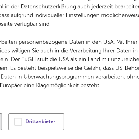
e Ge­schäfts­vier­tel, re­
Potz­blitz!
Städ­ti­sche B
 in der Datenschutzerklärung auch jederzeit bearbeite
­le Leben der Stadt
Ver­ga­ben
Kin­der­be­treu­ung
dass aufgrund individueller Einstellungen möglicherweise
eite verfügbar sind.
und zahl­rei
Schu­len
Die Stadt
Of­fe­ne Kin­der- & Ju­gend­ar­beit
Zah­len, Daten
arbeiten personenbezogene Daten in den USA. Mit Ihrer 
Bi­blio­the­ken
Se­hens­wür­dig
ices willigen Sie auch in die Verarbeitung Ihrer Daten 
Fort- & Wei­ter­bil­dung
Zep­pe­lin
pen-Air-Ki­no, Stra­ße
 ein. Der EuGH stuft die USA als ein Land mit unzurei
Mu­sik­schu­le
Ort­schaf­ten
in. Es besteht beispielsweise die Gefahr, dass US-Beh
Stadt­ar­chiv &
Stadt­tei­le & Q
 Sport- und Frei­zeit­m
 live er­le­ben
Daten in Überwachungsprogrammen verarbeiten, ohne 
Bo­den­see­bi­blio­thek
Für Hun­de­hal­
Europäer eine Klagemöglichkeit besteht.
Di­gi­ta­li­sie­rung
Drittanbieter