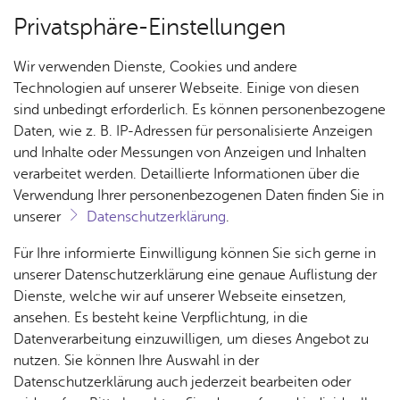
Privatsphäre-Einstellungen
Menü
Wir verwenden Dienste, Cookies und andere
Kul­tur, Frei­zeit & Ein­kau­fen
Technologien auf unserer Webseite. Einige von diesen
sind unbedingt erforderlich. Es können personenbezogene
Daten, wie z. B. IP-Adressen für personalisierte Anzeigen
und Inhalte oder Messungen von Anzeigen und Inhalten
Über­sicht Bür­ger & Stadt
Vor­le­sen
verarbeitet werden. Detaillierte Informationen über die
Verwendung Ihrer personenbezogenen Daten finden Sie in
Kunst & Kunst­för­de­rung
unserer
Datenschutzerklärung
.
Rat­
Nach­
Jobs
Pla­
Ge­
Für Ihre informierte Einwilligung können Sie sich gerne in
Hier finden Sie Informationen zu
haus &
rich­
nen,
sund­
Stel­
unserer Datenschutzerklärung eine genaue Auflistung der
Veranstaltungen, Ausstellungen oder auch zu
Bür­
ten,
Bauen
heit &
len­an­
Dienste, welche wir auf unserer Webseite einsetzen,
Unterstützungsmöglichkeiten und
ger­
Vi­de­os
& Um­
So­zia­
ge­bo­te
ansehen. Es besteht keine Verpflichtung, in die
ser­vice
Kooperationspartnern – sowohl für
& Bil­
welt
les
Datenverarbeitung einzuwilligen, um dieses Angebot zu
Aus­bil­
der
Künstlerinnen und Künstler, als auch für
Rat­
Geo­
Kli­ni­
nutzen. Sie können Ihre Auswahl in der
dung &
Kunstinteressierte
häu­ser
Me­di­
da­ten
kum
Datenschutzerklärung auch jederzeit bearbeiten oder
Stu­di­