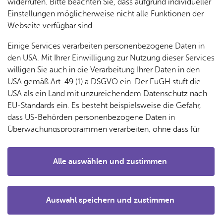
& Orts­
en­in­
& 3D-
widerrufen. Bitte beachten Sie, dass aufgrund individueller
um
Ärzte &
ver­
for­ma­
Stadt­
Einstellungen möglicherweise nicht alle Funktionen der
Apo­
Be­ne­
wal­
tio­nen
mo­dell
Webseite verfügbar sind.
the­ken
fits
tun­gen
Öf­
Bau­
Fa­mi­lie
Einige Services verarbeiten personenbezogene Daten in
Ämter
fent­li­
stel­len
& Kin­
den USA. Mit Ihrer Einwilligung zur Nutzung dieser Services
Bil­
A–Z
che
& Um­
der
willigen Sie auch in die Verarbeitung Ihrer Daten in den
dung
Be­
lei­tun­
Diens
USA gemäß Art. 49 (1) a DSGVO ein. Der EuGH stuft die
Se­nio­
& Be­
kannt­
gen
t­leis­
USA als ein Land mit unzureichendem Datenschutz nach
ren
treu­
ma­
tun­gen
Um­
EU-Standards ein. Es besteht beispielsweise die Gefahr,
ung
Woh­
chun­
A–Z
welt &
dass US-Behörden personenbezogene Daten in
nen
gen
Kunst­stif­tung der ZF Fried­
Potz­
Kli­ma­
Überwachungsprogrammen verarbeiten, ohne dass für
For­
blitz!
Bar­rie­
richs­ha­fen AG
Bil­der,
schutz
Europäerinnen und Europäer eine Klagemöglichkeit
mu­la­re
re­frei
Vi­de­os
besteht.
Kin­der­
Bauen,
Sat­
Alle auswählen und zustimmen
leben
& TV
be­
Sa­nie­
zun­
Details
treu­
Pfle­ge
Pres­se
ren &
gen
Di­rekt zu
ung
& Un­
Im­mo­
För­
Auswahl speichern und zustimmen
ter­stüt­
bi­li­en
Schu­
Notwendig
Drittanbieter
der­
Aus­
Ar­to­thek im Me­di­en­haus
zung
len
Stadt­
pro­
schrei­