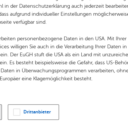
Potz­blitz!
Städ­ti­sche B
 in der Datenschutzerklärung auch jederzeit bearbeite
Ver­ga­ben
Kin­der­be­treu­ung
dass aufgrund individueller Einstellungen möglicherweise
ionen rund um den Hund & die Hundehaltung in F
eite verfügbar sind.
Schu­len
Die Stadt
Of­fe­ne Kin­der- & Ju­gend­ar­beit
Zah­len, Daten
arbeiten personenbezogene Daten in den USA. Mit Ihrer 
Bi­blio­the­ken
Se­hens­wür­dig
ices willigen Sie auch in die Verarbeitung Ihrer Daten 
Fort- & Wei­ter­bil­dung
Zep­pe­lin
 ein. Der EuGH stuft die USA als ein Land mit unzurei
Mu­sik­schu­le
Ort­schaf­ten
in. Es besteht beispielsweise die Gefahr, dass US-Beh
Stadt­ar­chiv &
Stadt­tei­le & Q
Daten in Überwachungsprogrammen verarbeiten, ohne 
Bo­den­see­bi­blio­thek
Für Hun­de­hal­
Europäer eine Klagemöglichkeit besteht.
Di­gi­ta­li­sie­rung
Drittanbieter