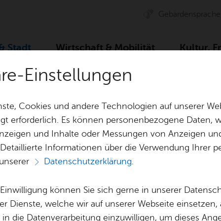
Ge­bär­den­spra­che
 & Stadt
Wirt­schaft & Mo­bi­li­tät
Kul­tur, F
äre-Einstellungen
Für Hun­de­hal­ter
ste, Cookies und andere Technologien auf unserer Web
gt erforderlich. Es können personenbezogene Daten, wi
 Anzeigen und Inhalte oder Messungen von Anzeigen un
& Bil­der
Jobs
Pla­nen, Bau
 Detaillierte Informationen über die Verwendung Ihre
Stel­len­an­ge­bo­te
Geo­da­ten & 
 unserer
Datenschutzerklärung
.
Aus­bil­dung & Stu­di­um
Bau­stel­len & 
Vor­le­sen
Be­ne­fits
Um­welt & Kli
e Einwilligung können Sie sich gerne in unserer Datensc
Hunde in der Stad
Bauen, Sa­nie­r
er Dienste, welche wir auf unserer Webseite einsetzen,
Bil­dung & Be­treu­ung
Stadt­pla­nung
, in die Datenverarbeitung einzuwilligen, um dieses Ang