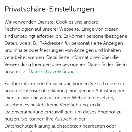
Privatsphäre-Einstellungen
Menü
Wir verwenden Dienste, Cookies und andere
Wirt­schaft & Mo­bi­li­tät
Technologien auf unserer Webseite. Einige von diesen
sind unbedingt erforderlich. Es können personenbezogene
Daten, wie z. B. IP-Adressen für personalisierte Anzeigen
und Inhalte oder Messungen von Anzeigen und Inhalten
Über­sicht Bür­ger & Stadt
Vor­le­sen
verarbeitet werden. Detaillierte Informationen über die
Verwendung Ihrer personenbezogenen Daten finden Sie in
Be­woh­ner­par­ken
unserer
Datenschutzerklärung
.
Rat­
Nach­
Jobs
Pla­
Ge­
Für Ihre informierte Einwilligung können Sie sich gerne in
Es gibt mehrere Bewohnerparkgebiete mit
haus &
rich­
nen,
sund­
Stel­
unserer Datenschutzerklärung eine genaue Auflistung der
Anwohnerparkplätzen in Friedrichshafen, in
Bür­
ten,
Bauen
heit &
len­an­
Dienste, welche wir auf unserer Webseite einsetzen,
denen mit Bewohnerparkausweis das Parken zu
ger­
Vi­de­os
& Um­
So­zia­
ge­bo­te
ansehen. Es besteht keine Verpflichtung, in die
gewissen Zeiten oder in Einzelfällen erlaubt ist.
ser­vice
& Bil­
welt
les
Datenverarbeitung einzuwilligen, um dieses Angebot zu
Aus­bil­
der
Der Bewohnerparkausweis garantiert zwar
Rat­
Geo­
Kli­ni­
nutzen. Sie können Ihre Auswahl in der
dung &
keinen festen Stellplatz, soll aber einen Stellplatz
häu­ser
Me­di­
da­ten
kum
Datenschutzerklärung auch jederzeit bearbeiten oder
Stu­di­