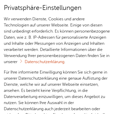
Privatsphäre-Einstellungen
Menü
Wir verwenden Dienste, Cookies und andere
Tou­ris­mus
Technologien auf unserer Webseite. Einige von diesen
sind unbedingt erforderlich. Es können personenbezogene
Daten, wie z. B. IP-Adressen für personalisierte Anzeigen
und Inhalte oder Messungen von Anzeigen und Inhalten
Über­sicht Bür­ger & Stadt
Vor­le­sen
verarbeitet werden. Detaillierte Informationen über die
Verwendung Ihrer personenbezogenen Daten finden Sie in
Ent­de­cken & Er­le­ben
unserer
Datenschutzerklärung
.
Rat­
Nach­
Jobs
Pla­
Ge­
Für Ihre informierte Einwilligung können Sie sich gerne in
Die Stadt der Zeppeline verkörpert urbane
haus &
rich­
nen,
sund­
Stel­
unserer Datenschutzerklärung eine genaue Auflistung der
Tradition und Lebensfreude, Erfindergeist und
Bür­
ten,
Bauen
heit &
len­an­
Dienste, welche wir auf unserer Webseite einsetzen,
Technikfaszination. Erleben Sie die Stadt aus
ger­
Vi­de­os
& Um­
So­zia­
ge­bo­te
ansehen. Es besteht keine Verpflichtung, in die
ser­vice
neuen Perspektiven. Historisch bei einer
& Bil­
welt
les
Datenverarbeitung einzuwilligen, um dieses Angebot zu
Aus­bil­
der
Führung, genüsslich bei den Häfler Genusstypen,
Rat­
Geo­
Kli­ni­
nutzen. Sie können Ihre Auswahl in der
dung &
aktiv auf zwei Rädern und grenzenlos bei einer
häu­ser
Me­di­
da­ten
kum
Datenschutzerklärung auch jederzeit bearbeiten oder
Stu­di­