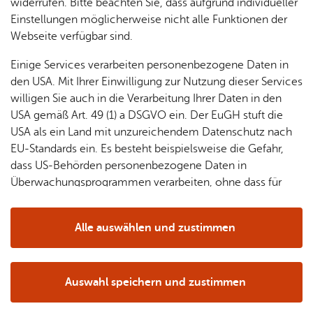
Schifffahrt oder heben Sie direkt ab bei einem
& Orts­
en­in­
& 3D-
widerrufen. Bitte beachten Sie, dass aufgrund individueller
um
Ärzte &
ver­
for­ma­
Stadt­
Einstellungen möglicherweise nicht alle Funktionen der
Flug mit dem Zeppelin.
Apo­
Be­ne­
wal­
tio­nen
mo­dell
Webseite verfügbar sind.
the­ken
fits
tun­gen
Öf­
Bau­
Fa­mi­lie
Einige Services verarbeiten personenbezogene Daten in
Ämter
fent­li­
stel­len
& Kin­
den USA. Mit Ihrer Einwilligung zur Nutzung dieser Services
Bil­
A–Z
che
& Um­
der
willigen Sie auch in die Verarbeitung Ihrer Daten in den
dung
Be­
lei­tun­
Diens
USA gemäß Art. 49 (1) a DSGVO ein. Der EuGH stuft die
Se­nio­
& Be­
kannt­
gen
t­leis­
USA als ein Land mit unzureichendem Datenschutz nach
ren
Span­nen­de Aus­sich­ten
treu­
ma­
tun­gen
Um­
EU-Standards ein. Es besteht beispielsweise die Gefahr,
ung
Woh­
chun­
A–Z
welt &
dass US-Behörden personenbezogene Daten in
nen
gen
Potz­
Kli­ma­
Überwachungsprogrammen verarbeiten, ohne dass für
For­
blitz!
Bar­rie­
Bil­der,
schutz
Europäerinnen und Europäer eine Klagemöglichkeit
mu­la­re
re­frei
Vi­de­os
besteht.
Kin­der­
Bauen,
Sat­
Alle auswählen und zustimmen
leben
& TV
be­
Sa­nie­
zun­
Details
treu­
Pfle­ge
Pres­se
ren &
gen
ung
& Un­
Im­mo­
För­
Auswahl speichern und zustimmen
ter­stüt­
bi­li­en
Schu­
Notwendig
Drittanbieter
der­
Aus­
zung
len
Stadt­
pro­
schrei­