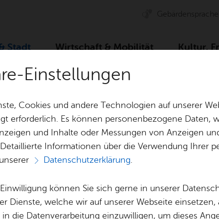
Ge­bär­den­spra­che
 & Stadt
Wirt­schaft & Mo­bi­li­tät
Kul­tur, F
äre-Einstellungen
 Um­welt
Geo­da­ten & 3D-Stadt­mo­dell
ste, Cookies und andere Technologien auf unserer Web
gt erforderlich. Es können personenbezogene Daten, wi
 Anzeigen und Inhalte oder Messungen von Anzeigen un
& Bil­der
Jobs
Pla­nen, Bau
 Detaillierte Informationen über die Verwendung Ihre
Stel­len­an­ge­bo­te
Geo­da­ten & 
 unserer
Datenschutzerklärung
.
Aus­bil­dung & Stu­di­um
Bau­stel­len & 
Vor­le­sen
Be­ne­fits
Um­welt & Kli
e Einwilligung können Sie sich gerne in unserer Datensc
n­por­tal & 3D-Sta
Bauen, Sa­nie­r
er Dienste, welche wir auf unserer Webseite einsetzen,
Bil­dung & Be­treu­ung
Stadt­pla­nung
, in die Datenverarbeitung einzuwilligen, um dieses Ang