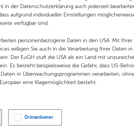
Potz­blitz!
Städ­ti­sche B
 in der Datenschutzerklärung auch jederzeit bearbeite
Ver­ga­ben
Kin­der­be­treu­ung
dass aufgrund individueller Einstellungen möglicherweise
al
und das
3D-Stadtmodell
machen Friedrichsha
eite verfügbar sind.
Schu­len
Die Stadt
en bis hin zu einer realitätsnahen 3D-Ansicht der
Of­fe­ne Kin­der- & Ju­gend­ar­beit
Zah­len, Daten
n und Bürger alle wichtigen Informationen auf e
arbeiten personenbezogene Daten in den USA. Mit Ihrer 
Bi­blio­the­ken
Se­hens­wür­dig
ices willigen Sie auch in die Verarbeitung Ihrer Daten 
Fort- & Wei­ter­bil­dung
Zep­pe­lin
 ein. Der EuGH stuft die USA als ein Land mit unzurei
Mu­sik­schu­le
Ort­schaf­ten
in. Es besteht beispielsweise die Gefahr, dass US-Beh
Stadt­ar­chiv &
Stadt­tei­le & Q
Daten in Überwachungsprogrammen verarbeiten, ohne 
Bo­den­see­bi­blio­thek
Für Hun­de­hal­
Europäer eine Klagemöglichkeit besteht.
Di­gi­ta­li­sie­rung
Drittanbieter