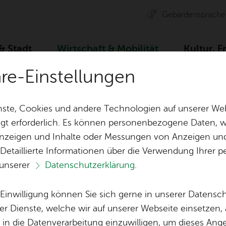
Ge­bär­den­spra­che
 & Stadt
Wirt­schaft & Mo­bi­li­tät
Kul­tur, F
äre-Einstellungen
 Event­ma­nage­ment
Ser­vice
Ser­vice für Ver­an­sta
ste, Cookies und andere Technologien auf unserer Web
gt erforderlich. Es können personenbezogene Daten, wi
 Anzeigen und Inhalte oder Messungen von Anzeigen un
& Bil­der
Jobs
Pla­nen, Bau
 Detaillierte Informationen über die Verwendung Ihre
Stel­len­an­ge­bo­te
Geo­da­ten & 
 unserer
Datenschutzerklärung
.
Aus­bil­dung & Stu­di­um
Bau­stel­len & 
Vor­le­sen
Be­ne­fits
Um­welt & Kli
e Einwilligung können Sie sich gerne in unserer Datensc
­vice für Ver­an­stal
Bauen, Sa­nie­r
er Dienste, welche wir auf unserer Webseite einsetzen,
Bil­dung & Be­treu­ung
Stadt­pla­nung
, in die Datenverarbeitung einzuwilligen, um dieses Ang