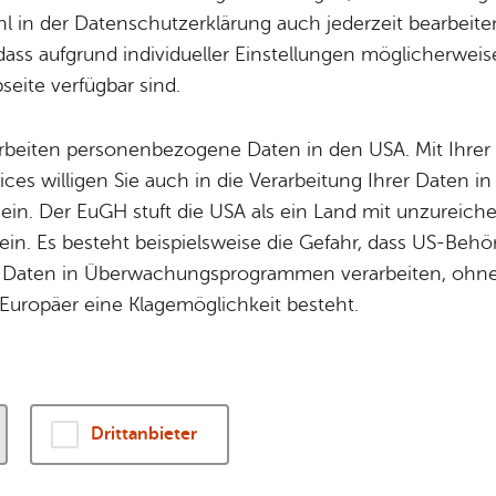
Potz­blitz!
Städ­ti­sche B
 in der Datenschutzerklärung auch jederzeit bearbeite
Ver­ga­ben
Kin­der­be­treu­ung
dass aufgrund individueller Einstellungen möglicherweise
et Schiff- und Luftfahrt, Pionier- und Zeitgeist –
eite verfügbar sind.
Schu­len
Die Stadt
führung die Geschichte der Kulturstadt am See k
Of­fe­ne Kin­der- & Ju­gend­ar­beit
Zah­len, Daten
arbeiten personenbezogene Daten in den USA. Mit Ihrer 
Bi­blio­the­ken
Se­hens­wür­dig
ices willigen Sie auch in die Verarbeitung Ihrer Daten 
Fort- & Wei­ter­bil­dung
Zep­pe­lin
 ein. Der EuGH stuft die USA als ein Land mit unzurei
Mu­sik­schu­le
Ort­schaf­ten
in. Es besteht beispielsweise die Gefahr, dass US-Beh
Stadt­ar­chiv &
Stadt­tei­le & Q
Daten in Überwachungsprogrammen verarbeiten, ohne 
Bo­den­see­bi­blio­thek
Für Hun­de­hal­
Europäer eine Klagemöglichkeit besteht.
Di­gi­ta­li­sie­rung
Füh­run­gen
Drittanbieter