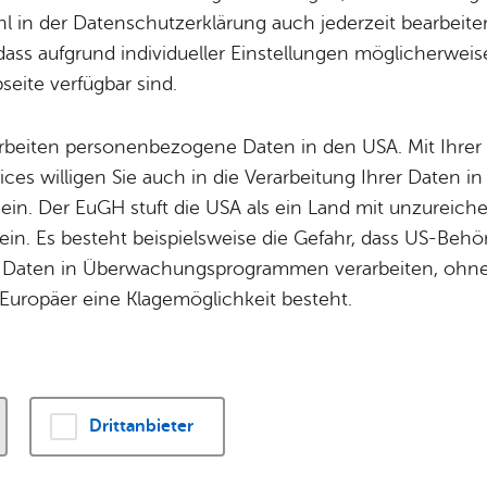
Potz­blitz!
Städ­ti­sche B
 in der Datenschutzerklärung auch jederzeit bearbeite
u anderen Themen finden Sie in unserem
Nach
Ver­ga­ben
Kin­der­be­treu­ung
dass aufgrund individueller Einstellungen möglicherweise
eite verfügbar sind.
Schu­len
Die Stadt
Of­fe­ne Kin­der- & Ju­gend­ar­beit
Zah­len, Daten
- Alle Ka­te­go­ri­en -
Erweiterte Suche
arbeiten personenbezogene Daten in den USA. Mit Ihrer 
Bi­blio­the­ken
Se­hens­wür­dig
ices willigen Sie auch in die Verarbeitung Ihrer Daten 
Fort- & Wei­ter­bil­dung
Zep­pe­lin
 ein. Der EuGH stuft die USA als ein Land mit unzurei
Mu­sik­schu­le
Ort­schaf­ten
in. Es besteht beispielsweise die Gefahr, dass US-Beh
Stadt­ar­chiv &
Stadt­tei­le & Q
Daten in Überwachungsprogrammen verarbeiten, ohne 
Bo­den­see­bi­blio­thek
Für Hun­de­hal­
Europäer eine Klagemöglichkeit besteht.
21.10.2025
Friedrichshafen beschließt
Di­gi­ta­li­sie­rung
Lärmaktionsplan Stufe 4
Drittanbieter