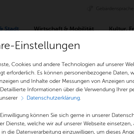
Ge­bär­den­spra­che
 & Stadt
Wirt­schaft & Mo­bi­li­tät
Kul­tur, F
äre-Einstellungen
 Um­welt
Um­welt & Kli­ma­schutz
Nach­rich­ten
ste, Cookies und andere Technologien auf unserer Web
gt erforderlich. Es können personenbezogene Daten, wi
 Anzeigen und Inhalte oder Messungen von Anzeigen un
& Bil­der
Jobs
Pla­nen, Bau
 Detaillierte Informationen über die Verwendung Ihre
Stel­len­an­ge­bo­te
Geo­da­ten & 
 unserer
Datenschutzerklärung
.
Alle Nachrichten
Aus­bil­dung & Stu­di­um
Bau­stel­len & 
Be­ne­fits
Um­welt & Kli
e Einwilligung können Sie sich gerne in unserer Datensc
Bauen, Sa­nie­r
er Dienste, welche wir auf unserer Webseite einsetzen,
Bil­dung & Be­treu­ung
Stadt­pla­nung
, in die Datenverarbeitung einzuwilligen, um dieses Ang
 alle Nachrichten zum Thema „Umwelt- und Klima