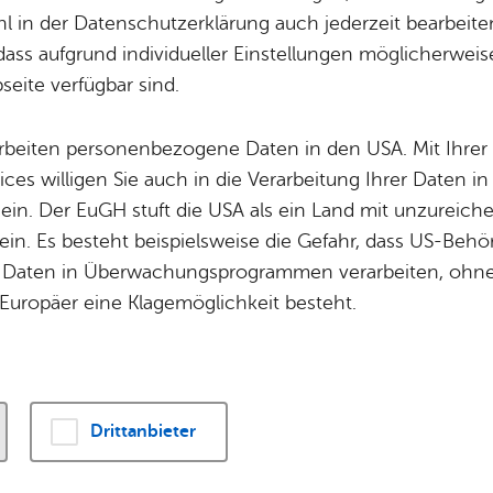
Potz­blitz!
Städ­ti­sche B
 in der Datenschutzerklärung auch jederzeit bearbeite
u anderen Themen finden Sie in unserem
Nach
Ver­ga­ben
Kin­der­be­treu­ung
dass aufgrund individueller Einstellungen möglicherweise
eite verfügbar sind.
Schu­len
Die Stadt
Of­fe­ne Kin­der- & Ju­gend­ar­beit
Zah­len, Daten
- Alle Ka­te­go­ri­en -
Erweiterte Suche
arbeiten personenbezogene Daten in den USA. Mit Ihrer 
Bi­blio­the­ken
Se­hens­wür­dig
ices willigen Sie auch in die Verarbeitung Ihrer Daten 
Fort- & Wei­ter­bil­dung
Zep­pe­lin
 ein. Der EuGH stuft die USA als ein Land mit unzurei
Mu­sik­schu­le
Ort­schaf­ten
in. Es besteht beispielsweise die Gefahr, dass US-Beh
Stadt­ar­chiv &
Stadt­tei­le & Q
Daten in Überwachungsprogrammen verarbeiten, ohne 
Bo­den­see­bi­blio­thek
Für Hun­de­hal­
Europäer eine Klagemöglichkeit besteht.
29.07.2026
Kühle Orte in
Di­gi­ta­li­sie­rung
Friedrichshafen entdecken
Drittanbieter