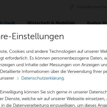
Ge­bär­den­spra­che
 & Stadt
Wirt­schaft & Mo­bi­li­tät
Kul­tur, F
äre-Einstellungen
 Um­welt
Um­welt & Kli­ma­schutz
Nach­rich­ten
ste, Cookies und andere Technologien auf unserer Web
gt erforderlich. Es können personenbezogene Daten, wi
 Anzeigen und Inhalte oder Messungen von Anzeigen un
& Bil­der
Jobs
Pla­nen, Bau
 Detaillierte Informationen über die Verwendung Ihre
Stel­len­an­ge­bo­te
Geo­da­ten & 
 unserer
Datenschutzerklärung
.
Alle Nachrichten
Aus­bil­dung & Stu­di­um
Bau­stel­len & 
Be­ne­fits
Um­welt & Kli
e Einwilligung können Sie sich gerne in unserer Datensc
Bauen, Sa­nie­r
er Dienste, welche wir auf unserer Webseite einsetzen,
Bil­dung & Be­treu­ung
Stadt­pla­nung
, in die Datenverarbeitung einzuwilligen, um dieses Ang
 alle Nachrichten zum Thema „Umwelt- und Klima