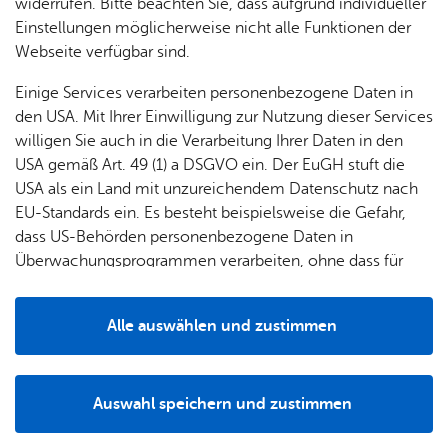
& Orts­
en­in­
& 3D-
widerrufen. Bitte beachten Sie, dass aufgrund individueller
um
Ärzte &
Initiative!
ver­
for­ma­
Stadt­
Einstellungen möglicherweise nicht alle Funktionen der
Apo­
Be­ne­
wal­
tio­nen
mo­dell
Webseite verfügbar sind.
the­ken
fits
tun­gen
Öf­
Bau­
Fa­mi­lie
Einige Services verarbeiten personenbezogene Daten in
Ämter
fent­li­
stel­len
& Kin­
den USA. Mit Ihrer Einwilligung zur Nutzung dieser Services
Bil­
A–Z
che
& Um­
der
willigen Sie auch in die Verarbeitung Ihrer Daten in den
dung
Be­
lei­tun­
Diens
USA gemäß Art. 49 (1) a DSGVO ein. Der EuGH stuft die
Se­nio­
& Be­
kannt­
gen
t­leis­
USA als ein Land mit unzureichendem Datenschutz nach
ren
treu­
ma­
tun­gen
Um­
EU-Standards ein. Es besteht beispielsweise die Gefahr,
ung
Woh­
chun­
A–Z
welt &
dass US-Behörden personenbezogene Daten in
nen
gen
Potz­
Kli­ma­
Überwachungsprogrammen verarbeiten, ohne dass für
For­
blitz!
Bar­rie­
Bil­der,
schutz
Europäerinnen und Europäer eine Klagemöglichkeit
mu­la­re
re­frei
Vi­de­os
besteht.
Kin­der­
Bauen,
„Deutsch to Go“
wurde vom Sachgebiet Integration im
Sat­
Alle auswählen und zustimmen
leben
& TV
be­
Sa­nie­
Amt für Gesellschaft, Bildung und Soziales der Stadt
zun­
Details
treu­
Pfle­ge
Pres­se
ren &
Friedrichshafen ins Leben gerufen. Unser Ziel ist es,
gen
ung
& Un­
Im­mo­
Menschen zusammenzubringen und die Integration durch
För­
Auswahl speichern und zustimmen
ter­stüt­
bi­li­en
Sprache zu fördern. Bei unseren wöchentlichen Treffen auf
Schu­
Notwendig
Drittanbieter
der­
Aus­
zung
der Uferpromenade haben Sie die Möglichkeit, in Tandems
len
Stadt­
pro­
schrei­