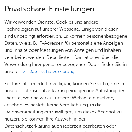
Privatsphäre-Einstellungen
Menü
Wir verwenden Dienste, Cookies und andere
Pro­jek­te In­te­gra­ti­on
Technologien auf unserer Webseite. Einige von diesen
sind unbedingt erforderlich. Es können personenbezogene
Daten, wie z. B. IP-Adressen für personalisierte Anzeigen
und Inhalte oder Messungen von Anzeigen und Inhalten
Über­sicht Bür­ger & Stadt
Vor­le­sen
verarbeitet werden. Detaillierte Informationen über die
Verwendung Ihrer personenbezogenen Daten finden Sie in
Will­kom­men bei „Deutsch to
unserer
Datenschutzerklärung
.
Go“
Rat­
Nach­
Jobs
Pla­
Ge­
Für Ihre informierte Einwilligung können Sie sich gerne in
haus &
rich­
nen,
sund­
Stel­
unserer Datenschutzerklärung eine genaue Auflistung der
Bür­
ten,
Bauen
heit &
„Deutsch to Go“ kombiniert Bewegung,
len­an­
Dienste, welche wir auf unserer Webseite einsetzen,
ger­
Vi­de­os
& Um­
So­zia­
ge­bo­te
ansehen. Es besteht keine Verpflichtung, in die
Begegnung und Bildung. Verbessern Sie Ihre
ser­vice
& Bil­
welt
les
Datenverarbeitung einzuwilligen, um dieses Angebot zu
Deutschkenntnisse, lernen Sie neue Leute
Aus­bil­
der
Rat­
Geo­
Kli­ni­
nutzen. Sie können Ihre Auswahl in der
kennen und genießen Sie entspannte Treffen am
dung &
häu­ser
Me­di­
da­ten
kum
Datenschutzerklärung auch jederzeit bearbeiten oder
Bodenseeufer. Werden Sie Teil dieser tollen
Stu­di­