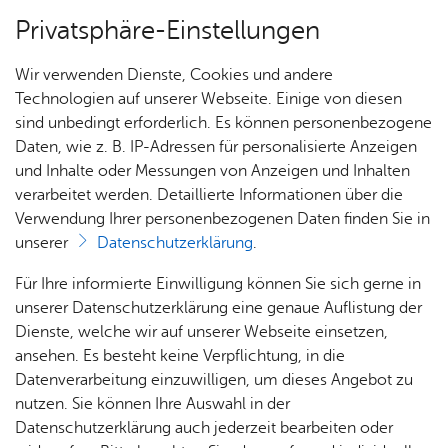
Privatsphäre-Einstellungen
Menü
Wir verwenden Dienste, Cookies und andere
In­te­gra­ti­on
Technologien auf unserer Webseite. Einige von diesen
sind unbedingt erforderlich. Es können personenbezogene
Daten, wie z. B. IP-Adressen für personalisierte Anzeigen
und Inhalte oder Messungen von Anzeigen und Inhalten
Über­sicht Bür­ger & Stadt
Vor­le­sen
verarbeitet werden. Detaillierte Informationen über die
Verwendung Ihrer personenbezogenen Daten finden Sie in
Sie wol­len sich eh­ren­amt­lich
unserer
Datenschutzerklärung
.
en­ga­gie­ren?
Rat­
Nach­
Jobs
Pla­
Ge­
Für Ihre informierte Einwilligung können Sie sich gerne in
haus &
rich­
nen,
sund­
Stel­
unserer Datenschutzerklärung eine genaue Auflistung der
Bür­
ten,
Bauen
heit &
Bei der Integration stellen die vielen
len­an­
Dienste, welche wir auf unserer Webseite einsetzen,
ger­
Vi­de­os
& Um­
So­zia­
ge­bo­te
ansehen. Es besteht keine Verpflichtung, in die
ehrenamtlich Engagierten vor Ort eine
ser­vice
& Bil­
welt
les
Datenverarbeitung einzuwilligen, um dieses Angebot zu
wesentliche und unverzichtbare Säule dar. Sie
Aus­bil­
der
Rat­
Geo­
Kli­ni­
nutzen. Sie können Ihre Auswahl in der
ermöglichen den neu angekommenen Menschen
dung &
häu­ser
Me­di­
da­ten
kum
Datenschutzerklärung auch jederzeit bearbeiten oder
frühzeitig die Teilnahme am gesellschaftlichen
Stu­di­