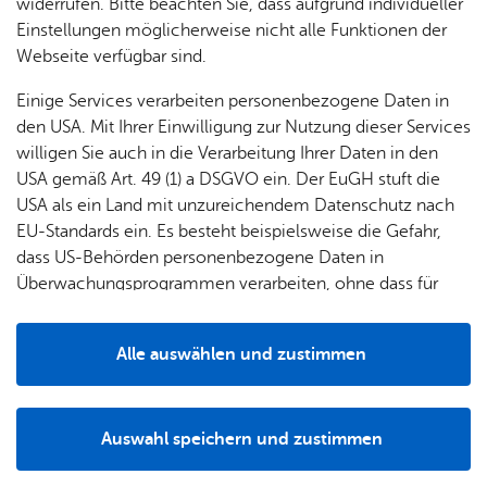
& Orts­
en­in­
& 3D-
widerrufen. Bitte beachten Sie, dass aufgrund individueller
An­ge­li­ka Eck­stein
um
Ärzte &
ver­
for­ma­
Stadt­
Einstellungen möglicherweise nicht alle Funktionen der
Apo­
Be­ne­
wal­
tio­nen
mo­dell
Webseite verfügbar sind.
the­ken
fits
tun­gen
Öf­
Bau­
Fa­mi­lie
Einige Services verarbeiten personenbezogene Daten in
Ämter
fent­li­
stel­len
& Kin­
den USA. Mit Ihrer Einwilligung zur Nutzung dieser Services
Bil­
A–Z
che
& Um­
der
willigen Sie auch in die Verarbeitung Ihrer Daten in den
dung
Be­
lei­tun­
Diens
USA gemäß Art. 49 (1) a DSGVO ein. Der EuGH stuft die
Se­nio­
& Be­
kannt­
gen
t­leis­
USA als ein Land mit unzureichendem Datenschutz nach
ren
treu­
ma­
tun­gen
Um­
EU-Standards ein. Es besteht beispielsweise die Gefahr,
ung
Woh­
chun­
A–Z
welt &
dass US-Behörden personenbezogene Daten in
nen
gen
Potz­
Kli­ma­
Überwachungsprogrammen verarbeiten, ohne dass für
For­
blitz!
Bar­rie­
Bil­der,
schutz
Europäerinnen und Europäer eine Klagemöglichkeit
mu­la­re
Diplom Biologin und Naturpädagogin
re­frei
Vi­de­os
besteht.
Kin­der­
Bauen,
Sat­
Alle auswählen und zustimmen
leben
& TV
be­
Sa­nie­
„Beruf und Hobby sind bei mir eins, ich freue mich, Groß
zun­
Details
treu­
Pfle­ge
Pres­se
ren &
und Klein auf „Forschungsreisen“ mitzunehmen und mit
gen
ung
& Un­
Im­mo­
allen Sinnen die Natur zu erleben.“
För­
Auswahl speichern und zustimmen
ter­stüt­
bi­li­en
Schu­
Notwendig
Drittanbieter
der­
Aus­
zung
len
Kat­rin Fie­be­ritz
Stadt­
pro­
schrei­