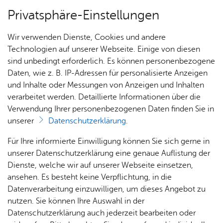
Privatsphäre-Einstellungen
Menü
Wir verwenden Dienste, Cookies und andere
Um­welt­bil­dung
Technologien auf unserer Webseite. Einige von diesen
sind unbedingt erforderlich. Es können personenbezogene
Daten, wie z. B. IP-Adressen für personalisierte Anzeigen
und Inhalte oder Messungen von Anzeigen und Inhalten
Über­sicht Bür­ger & Stadt
Vor­le­sen
verarbeitet werden. Detaillierte Informationen über die
Verwendung Ihrer personenbezogenen Daten finden Sie in
Das Team
unserer
Datenschutzerklärung
.
Rat­
Nach­
Jobs
Pla­
Ge­
Für Ihre informierte Einwilligung können Sie sich gerne in
Umweltbildung – Unsere Referentinnen und
haus &
rich­
nen,
sund­
Stel­
unserer Datenschutzerklärung eine genaue Auflistung der
Referenten
Bür­
ten,
Bauen
heit &
len­an­
Dienste, welche wir auf unserer Webseite einsetzen,
ger­
Vi­de­os
& Um­
So­zia­
ge­bo­te
ansehen. Es besteht keine Verpflichtung, in die
ser­vice
& Bil­
welt
les
Datenverarbeitung einzuwilligen, um dieses Angebot zu
Aus­bil­
Grü­nes Klas­sen­zim­mer
der
Rat­
Geo­
Kli­ni­
nutzen. Sie können Ihre Auswahl in der
dung &
häu­ser
Me­di­
da­ten
kum
Datenschutzerklärung auch jederzeit bearbeiten oder
Stu­di­