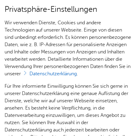
Privatsphäre-Einstellungen
Menü
Wir verwenden Dienste, Cookies und andere
Bil­dung & Be­treu­ung
Technologien auf unserer Webseite. Einige von diesen
sind unbedingt erforderlich. Es können personenbezogene
Daten, wie z. B. IP-Adressen für personalisierte Anzeigen
und Inhalte oder Messungen von Anzeigen und Inhalten
Über­sicht Bür­ger & Stadt
Vor­le­sen
verarbeitet werden. Detaillierte Informationen über die
Verwendung Ihrer personenbezogenen Daten finden Sie in
wis­sen­hoch­zwei
unserer
Datenschutzerklärung
.
Rat­
Nach­
Jobs
Pla­
Ge­
Für Ihre informierte Einwilligung können Sie sich gerne in
„wissenhochzwei“ ist
eine Plattform für
haus &
rich­
nen,
sund­
Stel­
unserer Datenschutzerklärung eine genaue Auflistung der
Entdeckerinnen und Entdecker im Alter von 6 bis
Bür­
ten,
Bauen
heit &
len­an­
Dienste, welche wir auf unserer Webseite einsetzen,
13 Jahren: Sieben Häfler Einrichtungen bieten
ger­
Vi­de­os
& Um­
So­zia­
ge­bo­te
ansehen. Es besteht keine Verpflichtung, in die
ser­vice
gemeinsam Angebote zu Themen aus Kultur,
& Bil­
welt
les
Datenverarbeitung einzuwilligen, um dieses Angebot zu
Aus­bil­
der
Technik und Geschichte an. So können Kinder
Rat­
Geo­
Kli­ni­
nutzen. Sie können Ihre Auswahl in der
dung &
viel Neues erfahren und vor allem selber
häu­ser
Me­di­
da­ten
kum
Datenschutzerklärung auch jederzeit bearbeiten oder
Stu­di­