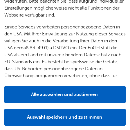
ausprobieren.
& Orts­
en­in­
& 3D-
widerrufen. Bitte beachten Sie, dass aufgrund individueller
um
Ärzte &
ver­
for­ma­
Stadt­
Einstellungen möglicherweise nicht alle Funktionen der
Apo­
Be­ne­
wal­
tio­nen
mo­dell
Webseite verfügbar sind.
the­ken
fits
tun­gen
Öf­
Bau­
Fa­mi­lie
Einige Services verarbeiten personenbezogene Daten in
Ämter
fent­li­
stel­len
& Kin­
den USA. Mit Ihrer Einwilligung zur Nutzung dieser Services
Bil­
A–Z
che
& Um­
der
willigen Sie auch in die Verarbeitung Ihrer Daten in den
dung
Be­
lei­tun­
Diens
USA gemäß Art. 49 (1) a DSGVO ein. Der EuGH stuft die
Se­nio­
& Be­
kannt­
gen
t­leis­
USA als ein Land mit unzureichendem Datenschutz nach
ren
treu­
ma­
tun­gen
Um­
EU-Standards ein. Es besteht beispielsweise die Gefahr,
ung
Woh­
chun­
A–Z
welt &
dass US-Behörden personenbezogene Daten in
nen
gen
Potz­
Kli­ma­
Überwachungsprogrammen verarbeiten, ohne dass für
For­
blitz!
Bar­rie­
Bil­der,
schutz
Europäerinnen und Europäer eine Klagemöglichkeit
mu­la­re
Zu­sam­men geht alles bes­ser. Und
re­frei
Vi­de­os
besteht.
Kin­der­
Bauen,
Sat­
Alle auswählen und zustimmen
leben
& TV
so viel auf­re­gen­der.
be­
Sa­nie­
zun­
Details
treu­
Pfle­ge
Pres­se
ren &
gen
ung
& Un­
Im­mo­
För­
Auswahl speichern und zustimmen
ter­stüt­
bi­li­en
Schu­
Notwendig
Drittanbieter
der­
Aus­
zung
len
Stadt­
pro­
schrei­