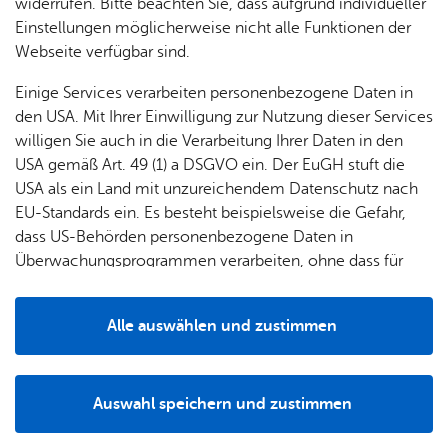
& Orts­
en­in­
& 3D-
widerrufen. Bitte beachten Sie, dass aufgrund individueller
Die landschaftsgärtnerischen Arbeiten am
um
Ärzte &
ver­
for­ma­
Stadt­
Einstellungen möglicherweise nicht alle Funktionen der
Apo­
Maybachplatz sind abgeschlossen – und das
Be­ne­
wal­
tio­nen
mo­dell
Webseite verfügbar sind.
the­ken
Ergebnis kann sich sehen lassen: Aus der ehemals
fits
tun­gen
Öf­
Bau­
eher unattraktiven und nicht genutzten Fläche
Fa­mi­lie
Einige Services verarbeiten personenbezogene Daten in
Ämter
fent­li­
stel­len
& Kin­
ist ein moderner sogenannter PikoPark, ein
den USA. Mit Ihrer Einwilligung zur Nutzung dieser Services
Bil­
A–Z
che
& Um­
der
kleiner naturnaher Park im urbanen Raum,
willigen Sie auch in die Verarbeitung Ihrer Daten in den
dung
Be­
lei­tun­
Diens
USA gemäß Art. 49 (1) a DSGVO ein. Der EuGH stuft die
entstanden.
Se­nio­
& Be­
kannt­
gen
t­leis­
USA als ein Land mit unzureichendem Datenschutz nach
ren
treu­
ma­
tun­gen
Um­
EU-Standards ein. Es besteht beispielsweise die Gefahr,
ung
Woh­
chun­
A–Z
welt &
dass US-Behörden personenbezogene Daten in
nen
gen
Potz­
Kli­ma­
Überwachungsprogrammen verarbeiten, ohne dass für
For­
blitz!
Bar­rie­
Bil­der,
schutz
Europäerinnen und Europäer eine Klagemöglichkeit
mu­la­re
re­frei
Vi­de­os
besteht.
Kin­der­
Bauen,
Sat­
Alle auswählen und zustimmen
leben
& TV
be­
Sa­nie­
zun­
Details
treu­
Pfle­ge
Pres­se
ren &
gen
ung
& Un­
Im­mo­
För­
Auswahl speichern und zustimmen
ter­stüt­
bi­li­en
Schu­
Notwendig
Drittanbieter
der­
Aus­
zung
len
Stadt­
pro­
schrei­