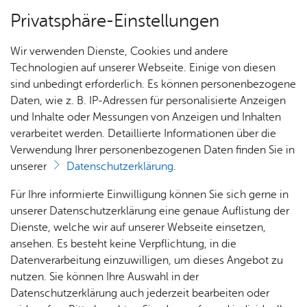
Privatsphäre-Einstellungen
Menü
Wir verwenden Dienste, Cookies und andere
Um­welt & Kli­ma­schutz
Technologien auf unserer Webseite. Einige von diesen
sind unbedingt erforderlich. Es können personenbezogene
Daten, wie z. B. IP-Adressen für personalisierte Anzeigen
und Inhalte oder Messungen von Anzeigen und Inhalten
Über­sicht Bür­ger & Stadt
Vor­le­sen
verarbeitet werden. Detaillierte Informationen über die
Verwendung Ihrer personenbezogenen Daten finden Sie in
Don­ners­tag, 21. Mai 2026
unserer
Datenschutzerklärung
.
Ka­te­go­rie:
Fisch­bach
,
Me­di­en­in­for­ma­tio­nen
,
Natur
& Um­welt
,
En­er­gie & Kli­ma­schutz
,
Ort­schaft Ai­lin­
Rat­
Nach­
Jobs
Pla­
Ge­
Für Ihre informierte Einwilligung können Sie sich gerne in
haus &
rich­
nen,
sund­
gen
,
Ort­schaft Et­ten­kirch
,
Ort­schaft Kluft­ern
,
Ort­
Stel­
unserer Datenschutzerklärung eine genaue Auflistung der
Bür­
ten,
Bauen
heit &
schaft Ra­de­rach
len­an­
Dienste, welche wir auf unserer Webseite einsetzen,
ger­
Vi­de­os
& Um­
So­zia­
Maybachplatz ist grüner und
ge­bo­te
ansehen. Es besteht keine Verpflichtung, in die
ser­vice
& Bil­
welt
les
Datenverarbeitung einzuwilligen, um dieses Angebot zu
Aus­bil­
attraktiver
der
Rat­
Geo­
Kli­ni­
nutzen. Sie können Ihre Auswahl in der
dung &
häu­ser
Me­di­
da­ten
kum
Datenschutzerklärung auch jederzeit bearbeiten oder
Stu­di­