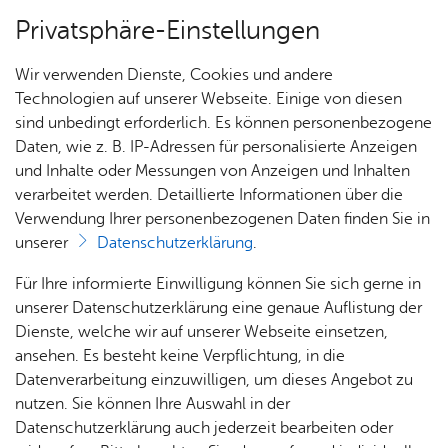
Privatsphäre-Einstellungen
Menü
Wir verwenden Dienste, Cookies und andere
Um­welt & Kli­ma­schutz
Technologien auf unserer Webseite. Einige von diesen
sind unbedingt erforderlich. Es können personenbezogene
Daten, wie z. B. IP-Adressen für personalisierte Anzeigen
und Inhalte oder Messungen von Anzeigen und Inhalten
Über­sicht Bür­ger & Stadt
Vor­le­sen
verarbeitet werden. Detaillierte Informationen über die
Verwendung Ihrer personenbezogenen Daten finden Sie in
Mitt­woch, 01. Juli 2026
unserer
Datenschutzerklärung
.
Ka­te­go­rie:
Fisch­bach
,
Me­di­en­in­for­ma­tio­nen
,
Natur
& Um­welt
,
Ort­schaft Ai­lin­gen
,
Ort­schaft Et­ten­kirch
,
Rat­
Nach­
Jobs
Pla­
Ge­
Für Ihre informierte Einwilligung können Sie sich gerne in
haus &
rich­
nen,
sund­
Ort­schaft Kluft­ern
,
Ort­schaft Ra­de­rach
Stel­
unserer Datenschutzerklärung eine genaue Auflistung der
Bür­
ten,
Bauen
heit &
Auch im Urlaub Rücksicht
len­an­
Dienste, welche wir auf unserer Webseite einsetzen,
ger­
Vi­de­os
& Um­
So­zia­
ge­bo­te
ansehen. Es besteht keine Verpflichtung, in die
auf Wildtiere nehmen
ser­vice
& Bil­
welt
les
Datenverarbeitung einzuwilligen, um dieses Angebot zu
Aus­bil­
der
Rat­
Geo­
Kli­ni­
nutzen. Sie können Ihre Auswahl in der
dung &
häu­ser
Me­di­
da­ten
kum
Datenschutzerklärung auch jederzeit bearbeiten oder
Der Bodenseekreis ist eine beliebte
Stu­di­