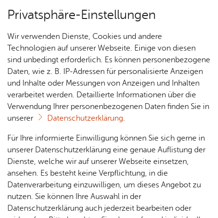
Privatsphäre-Einstellungen
Menü
Wir verwenden Dienste, Cookies und andere
Ver­an­stal­tungs­tipps
Technologien auf unserer Webseite. Einige von diesen
sind unbedingt erforderlich. Es können personenbezogene
Daten, wie z. B. IP-Adressen für personalisierte Anzeigen
und Inhalte oder Messungen von Anzeigen und Inhalten
Über­sicht Bür­ger & Stadt
Ter­min spei­chern
Ver­an­stal­tung dru­cken
verarbeitet werden. Detaillierte Informationen über die
Vor­le­sen
Verwendung Ihrer personenbezogenen Daten finden Sie in
unserer
Datenschutzerklärung
.
Bü­cher­floh­markt
Rat­
Nach­
Jobs
Pla­
Ge­
Für Ihre informierte Einwilligung können Sie sich gerne in
haus &
rich­
nen,
sund­
Stel­
unserer Datenschutzerklärung eine genaue Auflistung der
Sams­tag, 17. Ok­to­ber 2026
, 09:00 Uhr
–
15:00
Bür­
ten,
Bauen
heit &
len­an­
Dienste, welche wir auf unserer Webseite einsetzen,
ger­
Vi­de­os
Uhr
& Um­
So­zia­
ge­bo­te
ansehen. Es besteht keine Verpflichtung, in die
ser­vice
& Bil­
welt
les
Datenverarbeitung einzuwilligen, um dieses Angebot zu
Aus­bil­
der
Rat­
Geo­
Kli­ni­
nutzen. Sie können Ihre Auswahl in der
dung &
häu­ser
Me­di­
da­ten
kum
Datenschutzerklärung auch jederzeit bearbeiten oder
Stu­di­