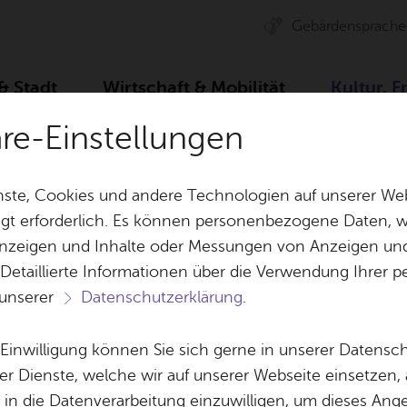
Ge­bär­den­spra­che
 & Stadt
Wirt­schaft & Mo­bi­li­tät
Kul­tur, F
äre-Einstellungen
 & Kunst­för­de­rung
Künst­ler­för­der­preis
ste, Cookies und andere Technologien auf unserer Web
gt erforderlich. Es können personenbezogene Daten, wi
 Anzeigen und Inhalte oder Messungen von Anzeigen un
& Bil­der
Jobs
Pla­nen, Bau
 Detaillierte Informationen über die Verwendung Ihre
Stel­len­an­ge­bo­te
Geo­da­ten & 
 unserer
Datenschutzerklärung
.
Aus­bil­dung & Stu­di­um
Bau­stel­len & 
Vor­le­sen
Be­ne­fits
Um­welt & Kli
e Einwilligung können Sie sich gerne in unserer Datensc
eis für junge Künst
Bauen, Sa­nie­r
er Dienste, welche wir auf unserer Webseite einsetzen,
Bil­dung & Be­treu­ung
Stadt­pla­nung
, in die Datenverarbeitung einzuwilligen, um dieses Ang