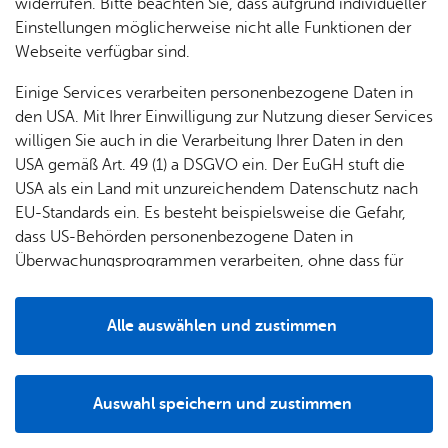
& Orts­
en­in­
& 3D-
widerrufen. Bitte beachten Sie, dass aufgrund individueller
Schulgarten am Schauhaus im Zeppelindorf
um
Ärzte &
ver­
for­ma­
Stadt­
Einstellungen möglicherweise nicht alle Funktionen der
Apo­
miteingestiegen. Zusammen mit der Zeppelin
Be­ne­
wal­
tio­nen
mo­dell
Webseite verfügbar sind.
the­ken
Wohlfahrt, dem Zeppelin Museum und der Stadt
fits
tun­gen
Öf­
Bau­
Friedrichshafen sichert sie den Fortbestand des
Fa­mi­lie
Einige Services verarbeiten personenbezogene Daten in
Ämter
fent­li­
stel­len
& Kin­
außerschulischen Lernstandortes.
den USA. Mit Ihrer Einwilligung zur Nutzung dieser Services
Bil­
A–Z
che
& Um­
der
willigen Sie auch in die Verarbeitung Ihrer Daten in den
dung
Be­
lei­tun­
Diens
USA gemäß Art. 49 (1) a DSGVO ein. Der EuGH stuft die
Se­nio­
& Be­
kannt­
gen
t­leis­
USA als ein Land mit unzureichendem Datenschutz nach
ren
treu­
ma­
tun­gen
Um­
EU-Standards ein. Es besteht beispielsweise die Gefahr,
ung
Woh­
chun­
A–Z
welt &
dass US-Behörden personenbezogene Daten in
nen
gen
Potz­
Kli­ma­
Überwachungsprogrammen verarbeiten, ohne dass für
For­
blitz!
Bar­rie­
Bil­der,
schutz
Europäerinnen und Europäer eine Klagemöglichkeit
mu­la­re
re­frei
Vi­de­os
besteht.
Kin­der­
Bauen,
Sat­
Alle auswählen und zustimmen
leben
& TV
be­
Sa­nie­
zun­
Details
treu­
Pfle­ge
Pres­se
ren &
gen
ung
& Un­
Im­mo­
För­
Auswahl speichern und zustimmen
ter­stüt­
bi­li­en
Schu­
Notwendig
Drittanbieter
der­
Aus­
zung
len
Stadt­
pro­
schrei­