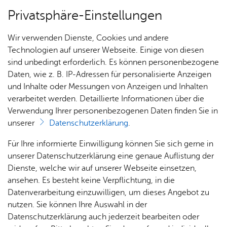
Privatsphäre-Einstellungen
Menü
Wir verwenden Dienste, Cookies und andere
Um­welt & Kli­ma­schutz
Technologien auf unserer Webseite. Einige von diesen
sind unbedingt erforderlich. Es können personenbezogene
Daten, wie z. B. IP-Adressen für personalisierte Anzeigen
und Inhalte oder Messungen von Anzeigen und Inhalten
Über­sicht Bür­ger & Stadt
Vor­le­sen
verarbeitet werden. Detaillierte Informationen über die
Verwendung Ihrer personenbezogenen Daten finden Sie in
Mon­tag, 22. De­zem­ber 2025
unserer
Datenschutzerklärung
.
Ka­te­go­rie:
Fisch­bach
,
Me­di­en­in­for­ma­tio­nen
,
Natur
& Um­welt
,
Ort­schaft Ai­lin­gen
,
Ort­schaft Et­ten­kirch
,
Rat­
Nach­
Jobs
Pla­
Ge­
Für Ihre informierte Einwilligung können Sie sich gerne in
haus &
rich­
nen,
sund­
Ort­schaft Kluft­ern
,
Ort­schaft Ra­de­rach
Stel­
unserer Datenschutzerklärung eine genaue Auflistung der
Bür­
ten,
Bauen
heit &
Kreative Lösung sichert
len­an­
Dienste, welche wir auf unserer Webseite einsetzen,
ger­
Vi­de­os
& Um­
So­zia­
ge­bo­te
ansehen. Es besteht keine Verpflichtung, in die
Lernstandort „Schulgarten“
ser­vice
& Bil­
welt
les
Datenverarbeitung einzuwilligen, um dieses Angebot zu
Aus­bil­
der
Rat­
Geo­
Kli­ni­
nutzen. Sie können Ihre Auswahl in der
dung &
häu­ser
Me­di­
da­ten
kum
Datenschutzerklärung auch jederzeit bearbeiten oder
Die Gemeinschaftsschule Graf Soden ist beim
Stu­di­