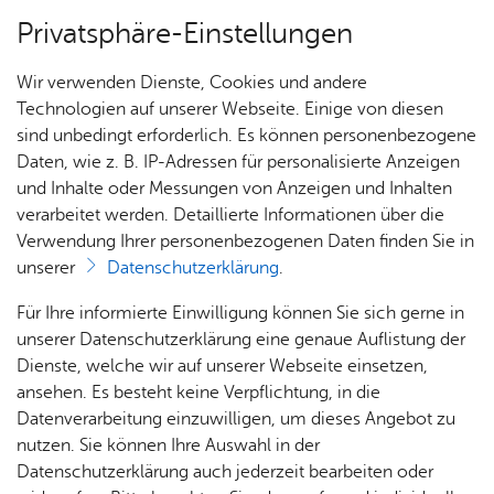
Privatsphäre-Einstellungen
Menü
Wir verwenden Dienste, Cookies und andere
Städ­te­bau­li­che Pro­jek­te
Technologien auf unserer Webseite. Einige von diesen
sind unbedingt erforderlich. Es können personenbezogene
Daten, wie z. B. IP-Adressen für personalisierte Anzeigen
und Inhalte oder Messungen von Anzeigen und Inhalten
Über­sicht Bür­ger & Stadt
Vor­le­sen
verarbeitet werden. Detaillierte Informationen über die
Verwendung Ihrer personenbezogenen Daten finden Sie in
Kluft­ern Nord
unserer
Datenschutzerklärung
.
Rat­
Nach­
Jobs
Pla­
Ge­
Für Ihre informierte Einwilligung können Sie sich gerne in
Unterkunft für Geflüchtete, Fläche für
haus &
rich­
nen,
sund­
Stel­
unserer Datenschutzerklärung eine genaue Auflistung der
Vereinsnutzungen, Erweiterungsflächen für die
Bür­
ten,
Bauen
heit &
len­an­
Dienste, welche wir auf unserer Webseite einsetzen,
Feuerwehr
ger­
Vi­de­os
& Um­
So­zia­
ge­bo­te
ansehen. Es besteht keine Verpflichtung, in die
ser­vice
& Bil­
welt
les
Datenverarbeitung einzuwilligen, um dieses Angebot zu
Aus­bil­
der
Rat­
Geo­
Kli­ni­
nutzen. Sie können Ihre Auswahl in der
dung &
Das Projekt
häu­ser
Me­di­
da­ten
kum
Datenschutzerklärung auch jederzeit bearbeiten oder
Stu­di­