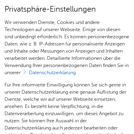
Privatsphäre-Einstellungen
Menü
Wir verwenden Dienste, Cookies und andere
Stadt­chro­nik
Technologien auf unserer Webseite. Einige von diesen
sind unbedingt erforderlich. Es können personenbezogene
Daten, wie z. B. IP-Adressen für personalisierte Anzeigen
und Inhalte oder Messungen von Anzeigen und Inhalten
Über­sicht Bür­ger & Stadt
Ka­te­go­rie:
Re­li­gi­on
verarbeitet werden. Detaillierte Informationen über die
Schlag­wort:
Evan­ge­li­sche Kir­che
Verwendung Ihrer personenbezogenen Daten finden Sie in
1818 - Der evan­ge­li­sche Ge­
unserer
Datenschutzerklärung
.
mein­de­be­zirk, der von Fried­
Rat­
Nach­
Jobs
Pla­
Ge­
Für Ihre informierte Einwilligung können Sie sich gerne in
haus &
rich­
nen,
sund­
Stel­
unserer Datenschutzerklärung eine genaue Auflistung der
richs­ha­fen aus be­treut wird,
Bür­
ten,
Bauen
heit &
len­an­
Dienste, welche wir auf unserer Webseite einsetzen,
um­fasst noch das ge­sam­te
ger­
Vi­de­os
& Um­
So­zia­
ge­bo­te
ansehen. Es besteht keine Verpflichtung, in die
ser­vice
& Bil­
welt
les
Datenverarbeitung einzuwilligen, um dieses Angebot zu
Ober­amt Tett­nang.
Aus­bil­
der
Rat­
Geo­
Kli­ni­
nutzen. Sie können Ihre Auswahl in der
dung &
häu­ser
Me­di­
da­ten
kum
Datenschutzerklärung auch jederzeit bearbeiten oder
Stu­di­