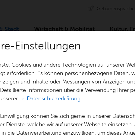
Ge­bär­den­spra­che
 & Stadt
Wirt­schaft & Mo­bi­li­tät
Kul­tur, F
äre-Einstellungen
Zah­len, Daten, Fak­ten
Stadt­ge­schich­te
Fried­richs­h
ste, Cookies und andere Technologien auf unserer Web
gt erforderlich. Es können personenbezogene Daten, wi
 Anzeigen und Inhalte oder Messungen von Anzeigen un
& Bil­der
Jobs
Pla­nen, Bau
 Detaillierte Informationen über die Verwendung Ihre
Stel­len­an­ge­bo­te
Geo­da­ten & 
 unserer
Datenschutzerklärung
.
Aus­bil­dung & Stu­di­um
Bau­stel­len & 
Vor­le­sen
Be­ne­fits
Um­welt & Kli
e Einwilligung können Sie sich gerne in unserer Datensc
Fried­richs­ha­fen
Bauen, Sa­nie­r
er Dienste, welche wir auf unserer Webseite einsetzen,
Bil­dung & Be­treu­ung
Stadt­pla­nung
, in die Datenverarbeitung einzuwilligen, um dieses Ang