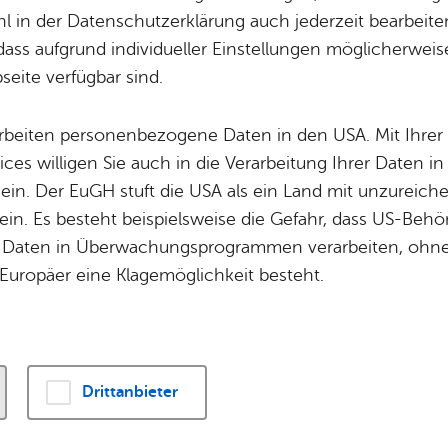
Potz­blitz!
Städ­ti­sche B
 in der Datenschutzerklärung auch jederzeit bearbeite
Ver­ga­ben
Kin­der­be­treu­ung
dass aufgrund individueller Einstellungen möglicherweise
0 und 1811 sind für die Stadtgründung Friedrich
eite verfügbar sind.
Schu­len
Die Stadt
ehörigkeit zu Württemberg entschieden und der
Of­fe­ne Kin­der- & Ju­gend­ar­beit
Zah­len, Daten
Buchhorn zu Friedrichshafen vollzogen wurde.
arbeiten personenbezogene Daten in den USA. Mit Ihrer 
Bi­blio­the­ken
Se­hens­wür­dig
ices willigen Sie auch in die Verarbeitung Ihrer Daten 
Fort- & Wei­ter­bil­dung
Zep­pe­lin
 ein. Der EuGH stuft die USA als ein Land mit unzurei
Mu­sik­schu­le
Ort­schaf­ten
in. Es besteht beispielsweise die Gefahr, dass US-Beh
­horn wird Fried­richs­ha­fen
Stadt­ar­chiv &
Stadt­tei­le & Q
Daten in Überwachungsprogrammen verarbeiten, ohne 
Bo­den­see­bi­blio­thek
Für Hun­de­hal­
Europäer eine Klagemöglichkeit besteht.
Di­gi­ta­li­sie­rung
Drittanbieter