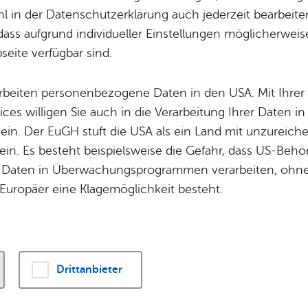
Potz­blitz!
Städ­ti­sche B
 in der Datenschutzerklärung auch jederzeit bearbeite
Ver­ga­ben
Kin­der­be­treu­ung
dass aufgrund individueller Einstellungen möglicherweise
dlung des nördlichen Bodenseeufers reichen in d
eite verfügbar sind.
Schu­len
Die Stadt
n Sie einen Überblick über die Geschichte der Re
Of­fe­ne Kin­der- & Ju­gend­ar­beit
Zah­len, Daten
arbeiten personenbezogene Daten in den USA. Mit Ihrer 
Bi­blio­the­ken
Se­hens­wür­dig
ices willigen Sie auch in die Verarbeitung Ihrer Daten 
Fort- & Wei­ter­bil­dung
Zep­pe­lin
 ein. Der EuGH stuft die USA als ein Land mit unzurei
hich­te: Jung­stein­zeit, Kel­t
Mu­sik­schu­le
Ort­schaf­ten
in. Es besteht beispielsweise die Gefahr, dass US-Beh
Stadt­ar­chiv &
Stadt­tei­le & Q
Daten in Überwachungsprogrammen verarbeiten, ohne 
Bo­den­see­bi­blio­thek
Für Hun­de­hal­
Europäer eine Klagemöglichkeit besteht.
Die Anfänge der Besiedlu
Di­gi­ta­li­sie­rung
nördlichen Bodenseeufers 
prähistorische Zeit hinein,
Drittanbieter
Friedrichshafener Becken 
Chr. von jungsteinzeitlic