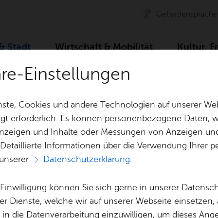
Ge­bär­den­spra­che
 & Stadt
Wirt­schaft & Mo­bi­li­tät
Kul­tur, F
äre-Einstellungen
Zah­len, Daten, Fak­ten
Stadt­ge­schich­te
Buch­horn
ste, Cookies und andere Technologien auf unserer Web
gt erforderlich. Es können personenbezogene Daten, wi
 Anzeigen und Inhalte oder Messungen von Anzeigen un
& Bil­der
Jobs
Pla­nen, Bau
 Detaillierte Informationen über die Verwendung Ihre
Stel­len­an­ge­bo­te
Geo­da­ten & 
 unserer
Datenschutzerklärung
.
Aus­bil­dung & Stu­di­um
Bau­stel­len & 
Vor­le­sen
Be­ne­fits
Um­welt & Kli
e Einwilligung können Sie sich gerne in unserer Datensc
Buch­horn
Bauen, Sa­nie­r
er Dienste, welche wir auf unserer Webseite einsetzen,
Bil­dung & Be­treu­ung
Stadt­pla­nung
, in die Datenverarbeitung einzuwilligen, um dieses Ang