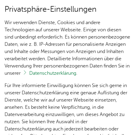
Privatsphäre-Einstellungen
Menü
Wir verwenden Dienste, Cookies und andere
Bau­stel­len & Um­lei­tun­gen
Technologien auf unserer Webseite. Einige von diesen
sind unbedingt erforderlich. Es können personenbezogene
Daten, wie z. B. IP-Adressen für personalisierte Anzeigen
und Inhalte oder Messungen von Anzeigen und Inhalten
Über­sicht Bür­ger & Stadt
Vor­le­sen
verarbeitet werden. Detaillierte Informationen über die
Verwendung Ihrer personenbezogenen Daten finden Sie in
Mitt­woch, 29. April 2026
unserer
Datenschutzerklärung
.
Ka­te­go­rie:
Bau­stel­len & Um­lei­tun­gen
,
Fisch­bach
,
Me­di­en­in­for­ma­tio­nen
,
Ort­schaft Ai­lin­gen
,
Ort­schaft
Rat­
Nach­
Jobs
Pla­
Ge­
Für Ihre informierte Einwilligung können Sie sich gerne in
haus &
rich­
nen,
sund­
Et­ten­kirch
,
Ort­schaft Kluft­ern
,
Ort­schaft Ra­de­rach
Stel­
unserer Datenschutzerklärung eine genaue Auflistung der
Bür­
ten,
Bauen
heit &
Hohlweg teilweise gesperrt
len­an­
Dienste, welche wir auf unserer Webseite einsetzen,
ger­
Vi­de­os
& Um­
So­zia­
ge­bo­te
ansehen. Es besteht keine Verpflichtung, in die
ser­vice
& Bil­
welt
les
Datenverarbeitung einzuwilligen, um dieses Angebot zu
Aus­bil­
Sperrung von Donnertag, 30. April bis
der
Rat­
Geo­
Kli­ni­
nutzen. Sie können Ihre Auswahl in der
dung &
voraussichtlich Dienstag, 1. September 2026.
häu­ser
Me­di­
da­ten
kum
Datenschutzerklärung auch jederzeit bearbeiten oder
Stu­di­