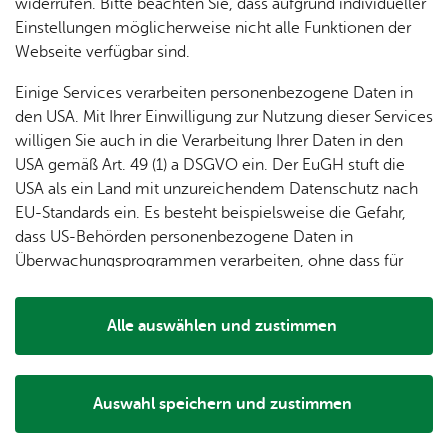
& Orts­
en­in­
& 3D-
widerrufen. Bitte beachten Sie, dass aufgrund individueller
um
Ärzte &
ver­
for­ma­
Stadt­
Einstellungen möglicherweise nicht alle Funktionen der
Apo­
In der Siedlung Stockwiesen werden Rohre für die
Be­ne­
wal­
tio­nen
mo­dell
Webseite verfügbar sind.
the­ken
Nahwärme verlegt. Die Arbeiten beginnen am Freitag, 10.
fits
tun­gen
Öf­
Bau­
Juli und dauern voraussichtlich bis Montag, 10. August. Im
Fa­mi­lie
Einige Services verarbeiten personenbezogene Daten in
Ämter
fent­li­
stel­len
Zuge der Bauarbeiten kommt es zu Fahrbahnsperrungen.
& Kin­
den USA. Mit Ihrer Einwilligung zur Nutzung dieser Services
Bil­
A–Z
che
& Um­
der
willigen Sie auch in die Verarbeitung Ihrer Daten in den
Alle Informationen zu Straßenbauarbeiten, Sperrungen und
dung
Be­
lei­tun­
Diens
USA gemäß Art. 49 (1) a DSGVO ein. Der EuGH stuft die
Se­nio­
Umleitungen in Friedrichshafen:
& Be­
kannt­
gen
t­leis­
USA als ein Land mit unzureichendem Datenschutz nach
ren
www.baustellen.friedrichshafen.de
.
treu­
ma­
tun­gen
Um­
EU-Standards ein. Es besteht beispielsweise die Gefahr,
ung
Woh­
chun­
A–Z
welt &
dass US-Behörden personenbezogene Daten in
nen
gen
Potz­
Kli­ma­
Überwachungsprogrammen verarbeiten, ohne dass für
For­
Auf dem Laufenden bleiben:
Abonnieren
Sie
blitz!
Bar­rie­
Bil­der,
schutz
Europäerinnen und Europäer eine Klagemöglichkeit
mu­la­re
einfach unsere News und Sie werden automatisch
re­frei
Vi­de­os
besteht.
Kin­der­
Bauen,
benachrichtigt.
Sat­
Alle auswählen und zustimmen
leben
& TV
be­
Sa­nie­
zun­
Details
treu­
Pfle­ge
Pres­se
ren &
gen
ung
& Un­
Im­mo­
För­
Auswahl speichern und zustimmen
ter­stüt­
bi­li­en
Zur Über­sicht
Schu­
Notwendig
Drittanbieter
der­
Aus­
zung
len
Stadt­
pro­
schrei­