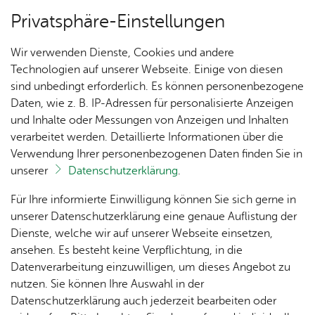
Privatsphäre-Einstellungen
Menü
Wir verwenden Dienste, Cookies und andere
Bau­stel­len & Um­lei­tun­gen
Technologien auf unserer Webseite. Einige von diesen
sind unbedingt erforderlich. Es können personenbezogene
Daten, wie z. B. IP-Adressen für personalisierte Anzeigen
und Inhalte oder Messungen von Anzeigen und Inhalten
Über­sicht Bür­ger & Stadt
Vor­le­sen
verarbeitet werden. Detaillierte Informationen über die
Verwendung Ihrer personenbezogenen Daten finden Sie in
Mitt­woch, 03. Juni 2026
unserer
Datenschutzerklärung
.
Ka­te­go­rie:
Bau­stel­len & Um­lei­tun­gen
Rat­
Nach­
Jobs
Pla­
Ge­
Fahrbahnsperrung in
Für Ihre informierte Einwilligung können Sie sich gerne in
haus &
rich­
nen,
sund­
Stel­
unserer Datenschutzerklärung eine genaue Auflistung der
Stockwiesen
Bür­
ten,
Bauen
heit &
len­an­
Dienste, welche wir auf unserer Webseite einsetzen,
ger­
Vi­de­os
& Um­
So­zia­
ge­bo­te
ansehen. Es besteht keine Verpflichtung, in die
ser­vice
& Bil­
welt
les
Datenverarbeitung einzuwilligen, um dieses Angebot zu
Dauer der Arbeiten: Freitag, 10. Juli bis Montag,
Aus­bil­
der
Rat­
Geo­
Kli­ni­
nutzen. Sie können Ihre Auswahl in der
10. August 2026
dung &
häu­ser
Me­di­
da­ten
kum
Datenschutzerklärung auch jederzeit bearbeiten oder
Stu­di­