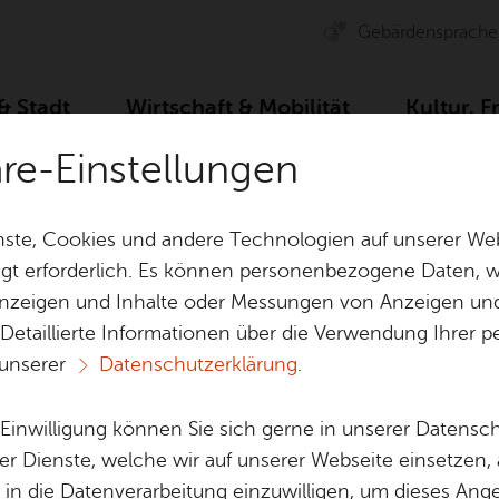
Ge­bär­den­spra­che
 & Stadt
Wirt­schaft & Mo­bi­li­tät
Kul­tur, F
äre-Einstellungen
Flo­ri­an Schro­eder – END­LICH GLÜCK­LICH
ste, Cookies und andere Technologien auf unserer Web
gt erforderlich. Es können personenbezogene Daten, wi
 Anzeigen und Inhalte oder Messungen von Anzeigen un
& Bil­der
Jobs
Pla­nen, Bau
 Detaillierte Informationen über die Verwendung Ihre
Stel­len­an­ge­bo­te
Geo­da­ten & 
 unserer
Datenschutzerklärung
.
Aus­bil­dung & Stu­di­um
Bau­stel­len & 
Ter­min spei­chern
Ver­an­stal­tung dru­cken
Vor­le­
Be­ne­fits
Um­welt & Kli
e Einwilligung können Sie sich gerne in unserer Datensc
­an Schro­eder – E
Bauen, Sa­nie­r
er Dienste, welche wir auf unserer Webseite einsetzen,
Bil­dung & Be­treu­ung
Stadt­pla­nung
, in die Datenverarbeitung einzuwilligen, um dieses Ang