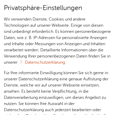
Privatsphäre-Einstellungen
Menü
Wir verwenden Dienste, Cookies und andere
Grup­pen
Technologien auf unserer Webseite. Einige von diesen
sind unbedingt erforderlich. Es können personenbezogene
Daten, wie z. B. IP-Adressen für personalisierte Anzeigen
und Inhalte oder Messungen von Anzeigen und Inhalten
Über­sicht Bür­ger & Stadt
Vor­le­sen
verarbeitet werden. Detaillierte Informationen über die
Verwendung Ihrer personenbezogenen Daten finden Sie in
Bus­be­glei­tun­gen
unserer
Datenschutzerklärung
.
Rat­
Nach­
Jobs
Pla­
Ge­
Für Ihre informierte Einwilligung können Sie sich gerne in
Gehen Sie auf Entdeckungstour!
haus &
rich­
nen,
sund­
Stel­
unserer Datenschutzerklärung eine genaue Auflistung der
Bür­
ten,
Bauen
heit &
len­an­
Dienste, welche wir auf unserer Webseite einsetzen,
ger­
Vi­de­os
& Um­
So­zia­
ge­bo­te
ansehen. Es besteht keine Verpflichtung, in die
Gerne senden wir Ihnen auf Anfrage über
ser­vice
& Bil­
welt
les
Datenverarbeitung einzuwilligen, um dieses Angebot zu
Aus­bil­
tourismus@­‍­fried‍richs­‍­hafen.­‍­de
der
eine Liste mit Busbegleitern
Rat­
Geo­
Kli­ni­
nutzen. Sie können Ihre Auswahl in der
dung &
für die Bodenseeregion zu. Bitte nehmen Sie direkt
häu­ser
Me­di­
da­ten
kum
Datenschutzerklärung auch jederzeit bearbeiten oder
Stu­di­
Kontakt mit den Busbegleitern auf.