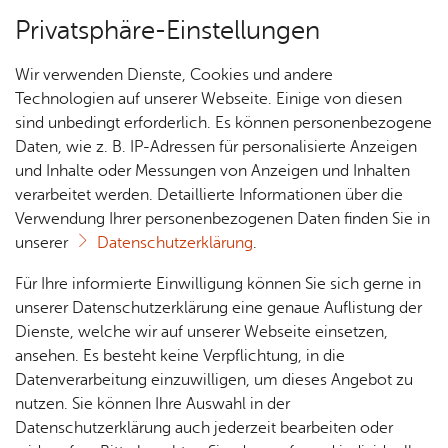
Privatsphäre-Einstellungen
Menü
Wir verwenden Dienste, Cookies und andere
Essen & Trin­ken
Technologien auf unserer Webseite. Einige von diesen
sind unbedingt erforderlich. Es können personenbezogene
Daten, wie z. B. IP-Adressen für personalisierte Anzeigen
und Inhalte oder Messungen von Anzeigen und Inhalten
Gast­hof Reb­stock
Über­sicht Bür­ger & Stadt
verarbeitet werden. Detaillierte Informationen über die
Verwendung Ihrer personenbezogenen Daten finden Sie in
unserer
Datenschutzerklärung
.
Vor­le­sen
Rat­
Nach­
Jobs
Pla­
Ge­
Für Ihre informierte Einwilligung können Sie sich gerne in
Im Reb­stock wird seit jeher tra­di­tio­nell schwä­
haus &
rich­
nen,
sund­
Stel­
unserer Datenschutzerklärung eine genaue Auflistung der
bisch ge­kocht. Diese Tra­di­ti­on wird durch mo­
Bür­
ten,
Bauen
heit &
len­an­
Dienste, welche wir auf unserer Webseite einsetzen,
der­ne Ein­flüs­se und Ide­en­reich­tum ver­fei­nert.
ger­
Vi­de­os
& Um­
So­zia­
ge­bo­te
ansehen. Es besteht keine Verpflichtung, in die
ser­vice
& Bil­
welt
les
Datenverarbeitung einzuwilligen, um dieses Angebot zu
Aus­bil­
der
Rat­
Geo­
Kli­ni­
nutzen. Sie können Ihre Auswahl in der
dung &
häu­ser
Me­di­
da­ten
kum
Datenschutzerklärung auch jederzeit bearbeiten oder
Stu­di­