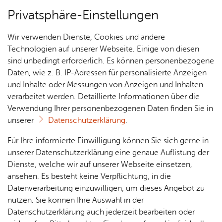
Privatsphäre-Einstellungen
Menü
Wir verwenden Dienste, Cookies und andere
Essen & Trin­ken
Technologien auf unserer Webseite. Einige von diesen
sind unbedingt erforderlich. Es können personenbezogene
Daten, wie z. B. IP-Adressen für personalisierte Anzeigen
und Inhalte oder Messungen von Anzeigen und Inhalten
Über­sicht Bür­ger & Stadt
verarbeitet werden. Detaillierte Informationen über die
Verwendung Ihrer personenbezogenen Daten finden Sie in
unserer
Datenschutzerklärung
.
Un­ter­künf­te
Gas­tro­no­mie
Rat­
Nach­
Jobs
Pla­
Ge­
Für Ihre informierte Einwilligung können Sie sich gerne in
haus &
rich­
nen,
sund­
Stel­
unserer Datenschutzerklärung eine genaue Auflistung der
Bür­
ten,
Bauen
heit &
len­an­
Dienste, welche wir auf unserer Webseite einsetzen,
ger­
Vi­de­os
& Um­
So­zia­
ge­bo­te
ansehen. Es besteht keine Verpflichtung, in die
ser­vice
& Bil­
welt
les
Datenverarbeitung einzuwilligen, um dieses Angebot zu
Aus­bil­
der
Rat­
Geo­
Kli­ni­
nutzen. Sie können Ihre Auswahl in der
dung &
häu­ser
Me­di­
da­ten
kum
Datenschutzerklärung auch jederzeit bearbeiten oder
Ver­an­stal­tun­gen
Mu­se­en
Stu­di­