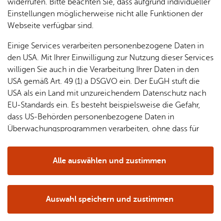
& Orts­
en­in­
& 3D-
widerrufen. Bitte beachten Sie, dass aufgrund individueller
um
Ärzte &
ver­
for­ma­
Stadt­
Einstellungen möglicherweise nicht alle Funktionen der
Apo­
Be­ne­
wal­
tio­nen
mo­dell
Webseite verfügbar sind.
the­ken
fits
tun­gen
Öf­
Bau­
Fa­mi­lie
Einige Services verarbeiten personenbezogene Daten in
Ämter
fent­li­
stel­len
& Kin­
den USA. Mit Ihrer Einwilligung zur Nutzung dieser Services
Bil­
A–Z
che
& Um­
Pro­spekt­be­stel­lung
Ins­ta­gram
der
willigen Sie auch in die Verarbeitung Ihrer Daten in den
dung
Be­
lei­tun­
Diens
USA gemäß Art. 49 (1) a DSGVO ein. Der EuGH stuft die
Se­nio­
& Be­
kannt­
gen
t­leis­
USA als ein Land mit unzureichendem Datenschutz nach
ren
treu­
ma­
tun­gen
Um­
EU-Standards ein. Es besteht beispielsweise die Gefahr,
ung
Woh­
chun­
A–Z
welt &
dass US-Behörden personenbezogene Daten in
nen
gen
Potz­
Kli­ma­
Überwachungsprogrammen verarbeiten, ohne dass für
For­
blitz!
Bar­rie­
Bil­der,
schutz
Europäerinnen und Europäer eine Klagemöglichkeit
mu­la­re
re­frei
Vi­de­os
besteht.
Kin­der­
Bauen,
Sat­
Alle auswählen und zustimmen
leben
& TV
be­
Sa­nie­
zun­
Ihr Kon­takt zu uns
Details
treu­
Pfle­ge
Pres­se
ren &
gen
Stadt Fried­richs­ha­fen
ung
& Un­
Im­mo­
För­
Ade­nau­er­platz 1
Auswahl speichern und zustimmen
ter­stüt­
bi­li­en
Schu­
Notwendig
Drittanbieter
der­
Aus­
88045 Fried­richs­ha­fen
zung
len
Stadt­
pro­
schrei­