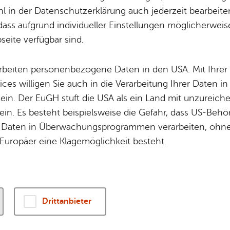
Potz­blitz!
Städ­ti­sche B
 in der Datenschutzerklärung auch jederzeit bearbeite
­le Eis“ – Eis­die­le an der See­pro­me­na­de. Eis aus e
Ver­ga­ben
Kin­der­be­treu­ung
dass aufgrund individueller Einstellungen möglicherweise
eite verfügbar sind.
Schu­len
Die Stadt
Of­fe­ne Kin­der- & Ju­gend­ar­beit
Zah­len, Daten
arbeiten personenbezogene Daten in den USA. Mit Ihrer 
Bi­blio­the­ken
Se­hens­wür­dig
ices willigen Sie auch in die Verarbeitung Ihrer Daten 
Fort- & Wei­ter­bil­dung
Zep­pe­lin
 ein. Der EuGH stuft die USA als ein Land mit unzurei
Mu­sik­schu­le
Ort­schaf­ten
in. Es besteht beispielsweise die Gefahr, dass US-Beh
Stadt­ar­chiv &
Stadt­tei­le & Q
Daten in Überwachungsprogrammen verarbeiten, ohne 
Bo­den­see­bi­blio­thek
Für Hun­de­hal­
Europäer eine Klagemöglichkeit besteht.
Di­gi­ta­li­sie­rung
Drittanbieter