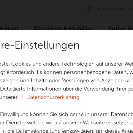
Ge­bär­den­spra­che
 & Stadt
Wirt­schaft & Mo­bi­li­tät
Kul­tur, F
äre-Einstellungen
Essen & Trin­ken
Ki­be­le Eis
ste, Cookies und andere Technologien auf unserer Web
gt erforderlich. Es können personenbezogene Daten, wi
 Anzeigen und Inhalte oder Messungen von Anzeigen un
& Bil­der
Jobs
Pla­nen, Bau
 Detaillierte Informationen über die Verwendung Ihre
Stel­len­an­ge­bo­te
Geo­da­ten & 
 unserer
Datenschutzerklärung
.
Ki­be­le Eis
Aus­bil­dung & Stu­di­um
Bau­stel­len & 
Be­ne­fits
Um­welt & Kli
e Einwilligung können Sie sich gerne in unserer Datensc
Bauen, Sa­nie­r
er Dienste, welche wir auf unserer Webseite einsetzen,
Bil­dung & Be­treu­ung
Stadt­pla­nung
, in die Datenverarbeitung einzuwilligen, um dieses Ang
Vor­le­sen