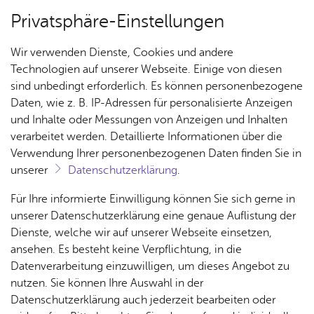
Privatsphäre-Einstellungen
Menü
Wir verwenden Dienste, Cookies und andere
Kul­tur­bü­ro
Technologien auf unserer Webseite. Einige von diesen
sind unbedingt erforderlich. Es können personenbezogene
Daten, wie z. B. IP-Adressen für personalisierte Anzeigen
und Inhalte oder Messungen von Anzeigen und Inhalten
Über­sicht Bür­ger & Stadt
Vor­le­sen
verarbeitet werden. Detaillierte Informationen über die
Verwendung Ihrer personenbezogenen Daten finden Sie in
Kul­tur­bü­ro – Spiel­plan
unserer
Datenschutzerklärung
.
Rat­
Nach­
Jobs
Pla­
Ge­
Für Ihre informierte Einwilligung können Sie sich gerne in
Unser Spielzeitheft mit allen Veranstaltungen
haus &
rich­
nen,
sund­
Stel­
unserer Datenschutzerklärung eine genaue Auflistung der
liegt zum Download für Sie bereit:
Bür­
ten,
Bauen
heit &
len­an­
Dienste, welche wir auf unserer Webseite einsetzen,
Spielzeitheft 2026/2027
.
ger­
Vi­de­os
& Um­
So­zia­
ge­bo­te
ansehen. Es besteht keine Verpflichtung, in die
Alle Veranstaltungen in Friedrichshafen finden Sie
ser­vice
& Bil­
welt
les
Datenverarbeitung einzuwilligen, um dieses Angebot zu
Aus­bil­
der
unter
kalender.friedrichshafen.de
.
Rat­
Geo­
Kli­ni­
nutzen. Sie können Ihre Auswahl in der
dung &
häu­ser
Me­di­
da­ten
kum
Datenschutzerklärung auch jederzeit bearbeiten oder
Stu­di­