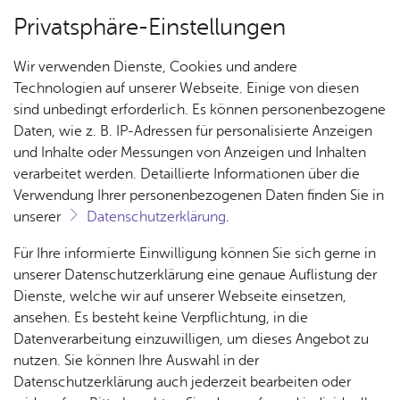
Privatsphäre-Einstellungen
Menü
Wir verwenden Dienste, Cookies und andere
Kul­tur­bü­ro
Technologien auf unserer Webseite. Einige von diesen
sind unbedingt erforderlich. Es können personenbezogene
Daten, wie z. B. IP-Adressen für personalisierte Anzeigen
und Inhalte oder Messungen von Anzeigen und Inhalten
Über­sicht Bür­ger & Stadt
Vor­le­sen
verarbeitet werden. Detaillierte Informationen über die
Verwendung Ihrer personenbezogenen Daten finden Sie in
Kul­tur­bü­ro – Spiel­plan
unserer
Datenschutzerklärung
.
Rat­
Nach­
Jobs
Pla­
Ge­
Für Ihre informierte Einwilligung können Sie sich gerne in
Unser Spielzeitheft mit allen Veranstaltungen
haus &
rich­
nen,
sund­
Stel­
unserer Datenschutzerklärung eine genaue Auflistung der
liegt zum Download für Sie bereit:
Bür­
ten,
Bauen
heit &
len­an­
Dienste, welche wir auf unserer Webseite einsetzen,
Spielzeitheft 2026/2027
.
ger­
Vi­de­os
& Um­
So­zia­
ge­bo­te
ansehen. Es besteht keine Verpflichtung, in die
Alle Veranstaltungen in Friedrichshafen finden Sie
ser­vice
& Bil­
welt
les
Datenverarbeitung einzuwilligen, um dieses Angebot zu
Aus­bil­
der
unter
kalender.friedrichshafen.de
.
Rat­
Geo­
Kli­ni­
nutzen. Sie können Ihre Auswahl in der
dung &
häu­ser
Me­di­
da­ten
kum
Datenschutzerklärung auch jederzeit bearbeiten oder
Stu­di­