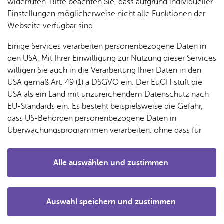
& Orts­
en­in­
& 3D-
widerrufen. Bitte beachten Sie, dass aufgrund individueller
um
Ärzte &
ver­
for­ma­
Stadt­
Einstellungen möglicherweise nicht alle Funktionen der
Apo­
Be­ne­
wal­
tio­nen
mo­dell
Webseite verfügbar sind.
the­ken
fits
tun­gen
Öf­
Bau­
Fa­mi­lie
Einige Services verarbeiten personenbezogene Daten in
Ämter
fent­li­
stel­len
& Kin­
den USA. Mit Ihrer Einwilligung zur Nutzung dieser Services
Bil­
A–Z
che
& Um­
der
willigen Sie auch in die Verarbeitung Ihrer Daten in den
dung
Be­
lei­tun­
Diens
USA gemäß Art. 49 (1) a DSGVO ein. Der EuGH stuft die
Se­nio­
& Be­
kannt­
gen
t­leis­
USA als ein Land mit unzureichendem Datenschutz nach
ren
treu­
ma­
tun­gen
Um­
EU-Standards ein. Es besteht beispielsweise die Gefahr,
ung
Woh­
chun­
A–Z
welt &
Erweiterte Suche
dass US-Behörden personenbezogene Daten in
nen
gen
Potz­
Kli­ma­
Überwachungsprogrammen verarbeiten, ohne dass für
For­
blitz!
Bar­rie­
Bil­der,
schutz
Europäerinnen und Europäer eine Klagemöglichkeit
mu­la­re
re­frei
Vi­de­os
besteht.
Kin­der­
Bauen,
Sat­
Alle auswählen und zustimmen
leben
& TV
St. Ni­ko­laus – Stadt
be­
Sa­nie­
zun­
Details
treu­
Pfle­ge
Pres­se
ren &
gen
05.12.2026, 18:00 Uhr
ung
& Un­
Im­mo­
Stadtorchester Friedrichshafen –
För­
Auswahl speichern und zustimmen
ter­stüt­
bi­li­en
Schu­
Notwendig
Drittanbieter
der­
Aus­
Benefizkonzert
zung
len
Stadt­
pro­
schrei­