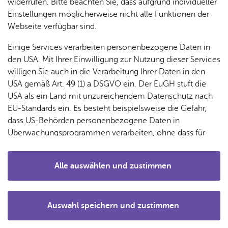
& Orts­
en­in­
& 3D-
widerrufen. Bitte beachten Sie, dass aufgrund individueller
um
Ärzte &
ver­
for­ma­
Stadt­
Einstellungen möglicherweise nicht alle Funktionen der
Apo­
Be­ne­
wal­
tio­nen
mo­dell
Webseite verfügbar sind.
the­ken
fits
tun­gen
Öf­
Bau­
Fa­mi­lie
Einige Services verarbeiten personenbezogene Daten in
Ämter
fent­li­
stel­len
& Kin­
den USA. Mit Ihrer Einwilligung zur Nutzung dieser Services
Bil­
A–Z
che
& Um­
der
willigen Sie auch in die Verarbeitung Ihrer Daten in den
dung
Be­
lei­tun­
Diens
USA gemäß Art. 49 (1) a DSGVO ein. Der EuGH stuft die
Se­nio­
& Be­
kannt­
gen
t­leis­
USA als ein Land mit unzureichendem Datenschutz nach
ren
treu­
ma­
tun­gen
Um­
EU-Standards ein. Es besteht beispielsweise die Gefahr,
ung
Woh­
chun­
A–Z
welt &
dass US-Behörden personenbezogene Daten in
nen
gen
Potz­
Kli­ma­
Überwachungsprogrammen verarbeiten, ohne dass für
For­
blitz!
Bar­rie­
Bil­der,
schutz
Europäerinnen und Europäer eine Klagemöglichkeit
mu­la­re
re­frei
Vi­de­os
besteht.
Kin­der­
Bauen,
Sat­
Alle auswählen und zustimmen
leben
& TV
be­
Jugend-KULT-Ufer: Jugend-
Sa­nie­
zun­
Details
treu­
Pfle­ge
Pres­se
ren &
und Kulturzentrum MOLKE
gen
ung
& Un­
Im­mo­
För­
Auswahl speichern und zustimmen
ter­stüt­
bi­li­en
Schu­
Notwendig
Drittanbieter
der­
Aus­
zung
len
Stadt­
pro­
schrei­