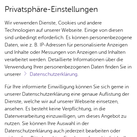
Privatsphäre-Einstellungen
Menü
Wir verwenden Dienste, Cookies und andere
Kul­tur­bü­ro
Technologien auf unserer Webseite. Einige von diesen
sind unbedingt erforderlich. Es können personenbezogene
Daten, wie z. B. IP-Adressen für personalisierte Anzeigen
und Inhalte oder Messungen von Anzeigen und Inhalten
Alle Nachrichten
Über­sicht Bür­ger & Stadt
verarbeitet werden. Detaillierte Informationen über die
Verwendung Ihrer personenbezogenen Daten finden Sie in
unserer
Datenschutzerklärung
.
Hier finden Sie aktuelle Nachrichten vom
Kulturbüro Friedrichshafen. Informieren Sie sich
Rat­
Nach­
Jobs
Pla­
Ge­
Für Ihre informierte Einwilligung können Sie sich gerne in
auch in unserm
Download-Bereich
über
haus &
rich­
nen,
sund­
Stel­
unserer Datenschutzerklärung eine genaue Auflistung der
Bür­
ten,
Bauen
heit &
aktuelle Angebote. Auch unser
Newsletter
len­an­
Dienste, welche wir auf unserer Webseite einsetzen,
ger­
Vi­de­os
& Um­
So­zia­
informiert Sie regelmäßig über unsere
ge­bo­te
ansehen. Es besteht keine Verpflichtung, in die
ser­vice
& Bil­
welt
les
Veranstaltungen und Nachrichten.
Datenverarbeitung einzuwilligen, um dieses Angebot zu
Aus­bil­
der
Rat­
Geo­
Kli­ni­
nutzen. Sie können Ihre Auswahl in der
dung &
häu­ser
Me­di­
da­ten
kum
Datenschutzerklärung auch jederzeit bearbeiten oder
Stu­di­