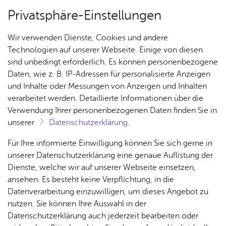
Privatsphäre-Einstellungen
Menü
Wir verwenden Dienste, Cookies und andere
Ak­tu­el­les
Technologien auf unserer Webseite. Einige von diesen
sind unbedingt erforderlich. Es können personenbezogene
Daten, wie z. B. IP-Adressen für personalisierte Anzeigen
und Inhalte oder Messungen von Anzeigen und Inhalten
Über­sicht Bür­ger & Stadt
Vor­le­sen
verarbeitet werden. Detaillierte Informationen über die
Verwendung Ihrer personenbezogenen Daten finden Sie in
Diens­tag, 27. Fe­bru­ar 2024
unserer
Datenschutzerklärung
.
Unser Team im Fokus -
Rat­
Nach­
Jobs
Pla­
Ge­
Für Ihre informierte Einwilligung können Sie sich gerne in
Juliane Nagy
haus &
rich­
nen,
sund­
Stel­
unserer Datenschutzerklärung eine genaue Auflistung der
Bür­
ten,
Bauen
heit &
len­an­
Dienste, welche wir auf unserer Webseite einsetzen,
ger­
Vi­de­os
& Um­
So­zia­
ge­bo­te
ansehen. Es besteht keine Verpflichtung, in die
Juliane Nagy erzählt von ihren Aufgaben und
ser­vice
& Bil­
welt
les
Datenverarbeitung einzuwilligen, um dieses Angebot zu
aktuellen Themen im Kulturbüro:
Aus­bil­
der
Rat­
Geo­
Kli­ni­
nutzen. Sie können Ihre Auswahl in der
dung &
häu­ser
Me­di­
da­ten
kum
Datenschutzerklärung auch jederzeit bearbeiten oder
Stu­di­