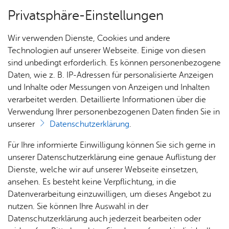
Privatsphäre-Einstellungen
Menü
Wir verwenden Dienste, Cookies und andere
Dienst­leis­tun­gen A–Z
Technologien auf unserer Webseite. Einige von diesen
sind unbedingt erforderlich. Es können personenbezogene
Daten, wie z. B. IP-Adressen für personalisierte Anzeigen
und Inhalte oder Messungen von Anzeigen und Inhalten
Über­sicht Bür­ger & Stadt
Vor­le­sen
verarbeitet werden. Detaillierte Informationen über die
Verwendung Ihrer personenbezogenen Daten finden Sie in
Bau­ge­neh­mi­gung - Nut­
unserer
Datenschutzerklärung
.
zungs­än­de­rung einer bau­li­
Rat­
Nach­
Jobs
Pla­
Ge­
Für Ihre informierte Einwilligung können Sie sich gerne in
chen An­la­ge be­an­tra­gen
haus &
rich­
nen,
sund­
Stel­
unserer Datenschutzerklärung eine genaue Auflistung der
Bür­
ten,
Bauen
heit &
len­an­
Dienste, welche wir auf unserer Webseite einsetzen,
ger­
Vi­de­os
& Um­
So­zia­
ge­bo­te
ansehen. Es besteht keine Verpflichtung, in die
ser­vice
& Bil­
welt
les
Datenverarbeitung einzuwilligen, um dieses Angebot zu
Aus­bil­
der
Rat­
Geo­
Kli­ni­
nutzen. Sie können Ihre Auswahl in der
Sie möchten die Nutzung einer baulichen Anlage ändern
dung &
häu­ser
Me­di­
da­ten
kum
Datenschutzerklärung auch jederzeit bearbeiten oder
lassen? Dafür kommen ein Kenntnisgabeverfahren oder
Stu­di­