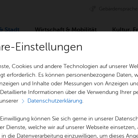
Ge­bär­den­spra­che
 & Stadt
Wirt­schaft & Mo­bi­li­tät
Kul­tur, F
äre-Einstellungen
ser­vice
Ämter A–Z
Ab­tei­lung Schul­so­zi­al­ar­beit
ste, Cookies und andere Technologien auf unserer Web
gt erforderlich. Es können personenbezogene Daten, wi
 Anzeigen und Inhalte oder Messungen von Anzeigen un
& Bil­der
Jobs
Pla­nen, Bau
 Detaillierte Informationen über die Verwendung Ihre
Stel­len­an­ge­bo­te
Geo­da­ten & 
 unserer
Datenschutzerklärung
.
Aus­bil­dung & Stu­di­um
Bau­stel­len & 
Vor­le­sen
Be­ne­fits
Um­welt & Kli
e Einwilligung können Sie sich gerne in unserer Datensc
­lung Schul­so­zi­al­
Bauen, Sa­nie­r
er Dienste, welche wir auf unserer Webseite einsetzen,
Bil­dung & Be­treu­ung
Stadt­pla­nung
, in die Datenverarbeitung einzuwilligen, um dieses Ang