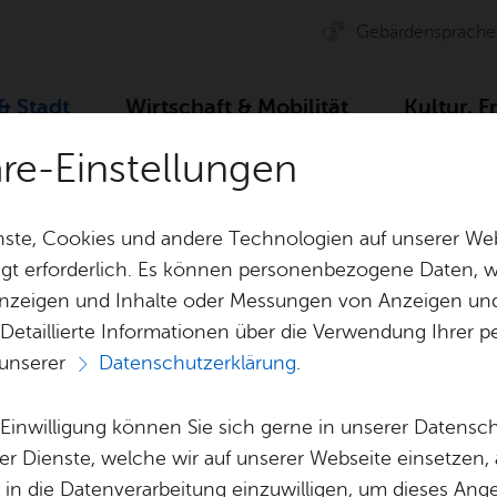
Ge­bär­den­spra­che
 & Stadt
Wirt­schaft & Mo­bi­li­tät
Kul­tur, F
äre-Einstellungen
e­os & Bil­der
Öf­fent­li­che Be­kannt­ma­chun­gen
Fi
ste, Cookies und andere Technologien auf unserer Web
gt erforderlich. Es können personenbezogene Daten, wi
 Anzeigen und Inhalte oder Messungen von Anzeigen un
& Bil­der
Jobs
Pla­nen, Bau
 Detaillierte Informationen über die Verwendung Ihre
Stel­len­an­ge­bo­te
Geo­da­ten & 
 unserer
Datenschutzerklärung
.
Aus­bil­dung & Stu­di­um
Bau­stel­len & 
Vor­le­sen
Be­ne­fits
Um­welt & Kli
e Einwilligung können Sie sich gerne in unserer Datensc
Mitt­woch, 03. Juni 2026
Bauen, Sa­nie­r
er Dienste, welche wir auf unserer Webseite einsetzen,
Ka­te­go­rie:
Be­kannt­ma­chun­gen
Bil­dung & Be­treu­ung
Stadt­pla­nung
, in die Datenverarbeitung einzuwilligen, um dieses Ang