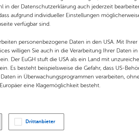
nd Verwaltungsau
Potz­blitz!
Städ­ti­sche B
 in der Datenschutzerklärung auch jederzeit bearbeite
Ver­ga­ben
Kin­der­be­treu­ung
dass aufgrund individueller Einstellungen möglicherweise
08.06.2026
eite verfügbar sind.
Schu­len
Die Stadt
Of­fe­ne Kin­der- & Ju­gend­ar­beit
Zah­len, Daten
arbeiten personenbezogene Daten in den USA. Mit Ihrer 
Bi­blio­the­ken
Se­hens­wür­dig
ices willigen Sie auch in die Verarbeitung Ihrer Daten 
Fort- & Wei­ter­bil­dung
Zep­pe­lin
2026 um 16:00 Uhr findet die öffentliche Sitzu
 ein. Der EuGH stuft die USA als ein Land mit unzurei
Mu­sik­schu­le
Ort­schaf­ten
husses im Rathaus, Großer Sitzungssaal, Adena
in. Es besteht beispielsweise die Gefahr, dass US-Beh
Stadt­ar­chiv &
Stadt­tei­le & Q
Friedrichshafen statt.
Daten in Überwachungsprogrammen verarbeiten, ohne 
Bo­den­see­bi­blio­thek
Für Hun­de­hal­
Europäer eine Klagemöglichkeit besteht.
Di­gi­ta­li­sie­rung
Drittanbieter
s­be­richt 2026